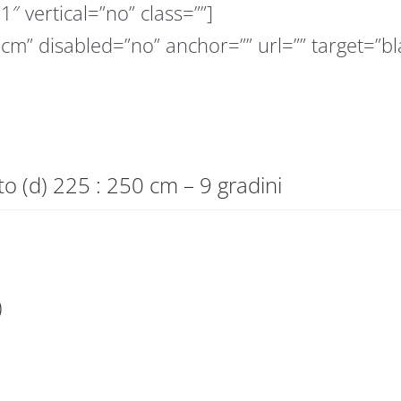
1″ vertical=”no” class=””]
 cm” disabled=”no” anchor=”” url=”” target=”bl
to (d) 225 : 250 cm – 9 gradini
)