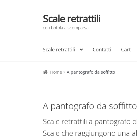
Scale retrattili
Vai
Vai
alla
al
con botola a scomparsa
navigazione
contenuto
Scale retrattili
Contatti
Cart
Home
A pantografo da soffitto
A pantografo da soffitt
Scale retrattili a pantografo d
Scale che raggiungono una alt