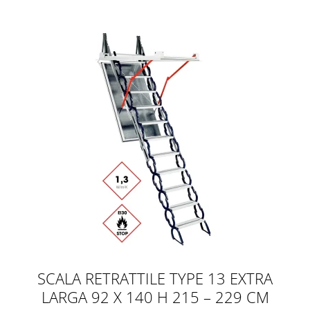
Scale retrattili in legno
Scale retrattili ignifughe
Scale retrattili extra larghe
Scale retrattili termoisolate
Portine sottotetto
Scale retrattili da solaio
Scale retrattili da interno
Scale retrattili economiche
SCALA RETRATTILE TYPE 13 EXTRA
LARGA 92 X 140 H 215 – 229 CM
Scale retrattili in alluminio