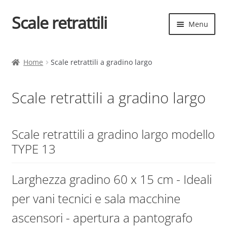
Scale retrattili
Vai
Vai
Menu
alla
al
navigazione
contenuto
Espand
Scale retrattili
il
Home
Scale retrattili a gradino largo
menu
Contatti
child
Scale retrattili a gradino largo
Cart
Espand
Elenco scale
Scale retrattili a gradino largo modello
il
TYPE 13
menu
Espand
Scelta rapida
child
il
Larghezza gradino 60 x 15 cm - Ideali
menu
Espand
Scale retrattile ACI
child
il
per vani tecnici e sala macchine
menu
Scale
ascensori - apertura a pantografo
child