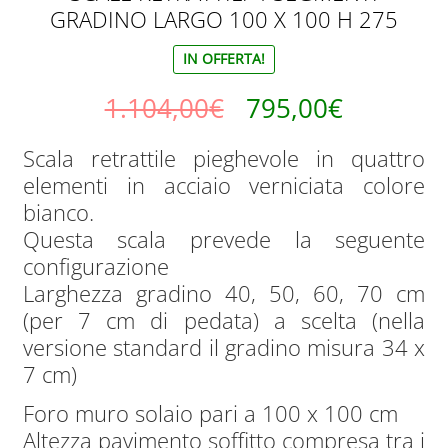
GRADINO LARGO 100 X 100 H 275
IN OFFERTA!
Il
Il
1.104,00
€
795,00
€
prezzo
prezzo
Scala retrattile pieghevole in quattro
elementi in acciaio verniciata colore
originale
attuale
bianco.
era:
è:
Questa scala prevede la seguente
configurazione
1.104,00€.
795,00€.
Larghezza gradino 40, 50, 60, 70 cm
(per 7 cm di pedata) a scelta (nella
versione standard il gradino misura 34 x
7 cm)
Foro muro solaio pari a 100 x 100 cm
Altezza pavimento soffitto compresa tra i