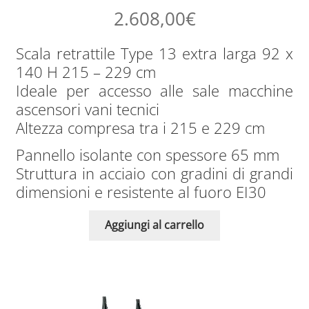
2.608,00
€
Scale retrattili in ferro
Scala retrattile Type 13 extra larga 92 x
Scale retrattili pantografo
140 H 215 – 229 cm
Ideale per accesso alle sale macchine
Scale retrattili per accesso al sotto tetto
ascensori vani tecnici
Altezza compresa tra i 215 e 229 cm
Scale retrattili per mansarde
Pannello isolante con spessore 65 mm
Struttura in acciaio con gradini di grandi
dimensioni e resistente al fuoro EI30
Aggiungi al carrello