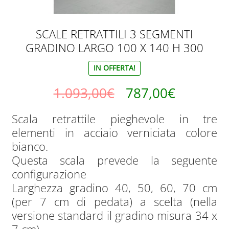
SCALE RETRATTILI 3 SEGMENTI
GRADINO LARGO 100 X 140 H 300
IN OFFERTA!
Il
Il
1.093,00
€
787,00
€
prezzo
prezzo
Scala retrattile pieghevole in tre
elementi in acciaio verniciata colore
originale
attuale
bianco.
era:
è:
Questa scala prevede la seguente
configurazione
1.093,00€.
787,00€.
Larghezza gradino 40, 50, 60, 70 cm
(per 7 cm di pedata) a scelta (nella
versione standard il gradino misura 34 x