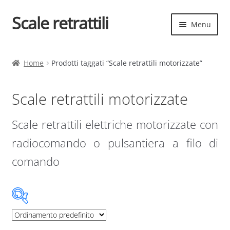
Scale retrattili
Vai
Vai
Menu
alla
al
navigazione
contenuto
Espand
Scale retrattili
il
Home
Prodotti taggati “Scale retrattili motorizzate”
menu
Contatti
child
Scale retrattili motorizzate
Cart
Scale retrattili elettriche motorizzate con
Espand
Elenco scale
il
radiocomando o pulsantiera a filo di
menu
Espand
Scelta rapida
comando
child
il
menu
child
Categorie prodotto