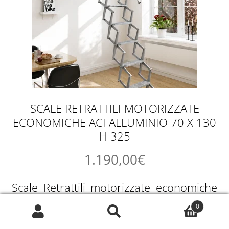
SCALE RETRATTILI MOTORIZZATE
ECONOMICHE ACI ALLUMINIO 70 X 130
H 325
1.190,00
€
Scale Retrattili motorizzate economiche
Aci Alluminio 70 x 130 h 325.
0
Cerca:
Cerca
Atomazione FAAC. COSTRUITA ANCHE