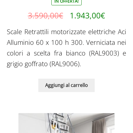
IN OFFERTA!
Scale retrattili in legno
Il
Il
3.590,00
€
1.943,00
€
Scale retrattili ignifughe
prezzo
prezzo
Scale Retrattili motorizzate elettriche Aci
Scale retrattili extra larghe
originale
attuale
Alluminio 60 x 100 h 300. Verniciata nei
era:
è:
colori a scelta fra bianco (RAL9003) e
Scale retrattili termoisolate
3.590,00€.
1.943,0
grigio goffrato (RAL9006).
Portine sottotetto
Scale retrattili da solaio
Aggiungi al carrello
Scale retrattili da interno
Scale retrattili economiche
Scale retrattili in alluminio