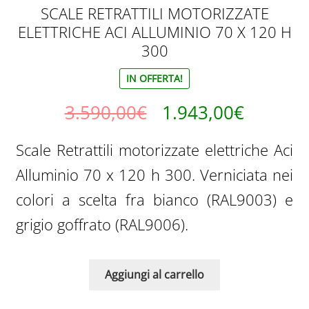
SCALE RETRATTILI MOTORIZZATE
ELETTRICHE ACI ALLUMINIO 70 X 120 H
300
IN OFFERTA!
Il
Il
3.590,00
€
1.943,00
€
prezzo
prezzo
Scale Retrattili motorizzate elettriche Aci
originale
attuale
Alluminio 70 x 120 h 300. Verniciata nei
era:
è:
colori a scelta fra bianco (RAL9003) e
3.590,00€.
1.943,0
grigio goffrato (RAL9006).
Aggiungi al carrello