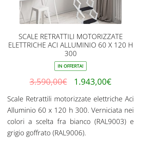
SCALE RETRATTILI MOTORIZZATE
ELETTRICHE ACI ALLUMINIO 60 X 120 H
300
IN OFFERTA!
Il
Il
3.590,00
€
1.943,00
€
prezzo
prezzo
Scale Retrattili motorizzate elettriche Aci
originale
attuale
Alluminio 60 x 120 h 300. Verniciata nei
era:
è:
colori a scelta fra bianco (RAL9003) e
3.590,00€.
1.943,0
grigio goffrato (RAL9006).