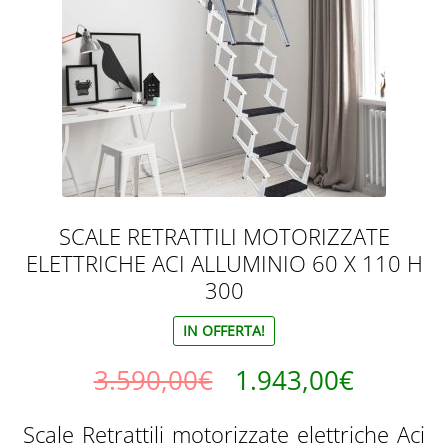
SCALE RETRATTILI MOTORIZZATE
ELETTRICHE ACI ALLUMINIO 60 X 110 H
300
IN OFFERTA!
Il
Il
3.590,00
€
1.943,00
€
prezzo
prezzo
Scale Retrattili motorizzate elettriche Aci