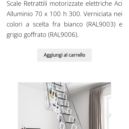
Scale Retrattili motorizzate elettriche Aci
originale
attuale
Alluminio 70 x 100 h 300. Verniciata nei
era:
è:
colori a scelta fra bianco (RAL9003) e
3.590,00€.
1.943,0
grigio goffrato (RAL9006).
Aggiungi al carrello