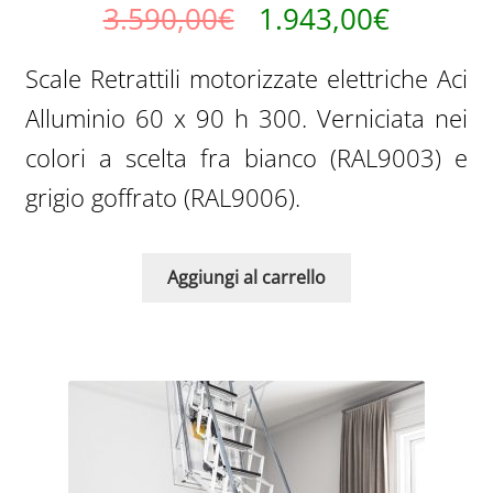
Il
Il
3.590,00
€
1.943,00
€
prezzo
prezzo
Scale Retrattili motorizzate elettriche Aci
originale
attuale
Alluminio 60 x 90 h 300. Verniciata nei
era:
è:
colori a scelta fra bianco (RAL9003) e
3.590,00€.
1.943,0
grigio goffrato (RAL9006).
Aggiungi al carrello