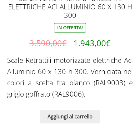
ELETTRICHE ACI ALLUMINIO 60 X 130 H
300
IN OFFERTA!
Il
Il
3.590,00
€
1.943,00
€
prezzo
prezzo
Scale Retrattili motorizzate elettriche Aci
originale
attuale
Alluminio 60 x 130 h 300. Verniciata nei
era:
è:
colori a scelta fra bianco (RAL9003) e
3.590,00€.
1.943,0
grigio goffrato (RAL9006).
Aggiungi al carrello