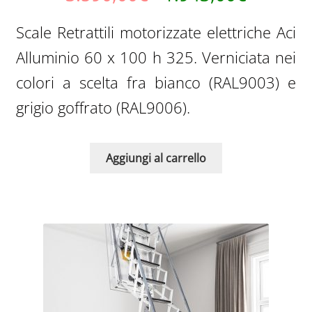
prezzo
prezzo
Scale Retrattili motorizzate elettriche Aci
originale
attuale
Alluminio 60 x 100 h 325. Verniciata nei
era:
è:
colori a scelta fra bianco (RAL9003) e
3.590,00€.
1.943,0
grigio goffrato (RAL9006).
Aggiungi al carrello