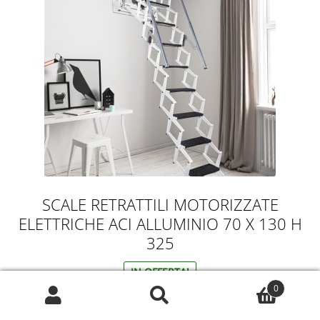
SCALE RETRATTILI MOTORIZZATE
ELETTRICHE ACI ALLUMINIO 70 X 130 H
325
IN OFFERTA!
0
Il
Il
3.590,00
€
1.943,00
€
Cerca:
Cerca