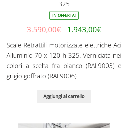
325
IN OFFERTA!
Il
Il
3.590,00
€
1.943,00
€
prezzo
prezzo
Scale Retrattili motorizzate elettriche Aci
originale
attuale
Alluminio 70 x 120 h 325. Verniciata nei
era:
è:
colori a scelta fra bianco (RAL9003) e
3.590,00€.
1.943,0
grigio goffrato (RAL9006).
Aggiungi al carrello