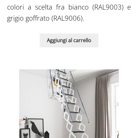
era:
è:
colori a scelta fra bianco (RAL9003) e
3.590,00€.
1.943,0
grigio goffrato (RAL9006).
Aggiungi al carrello