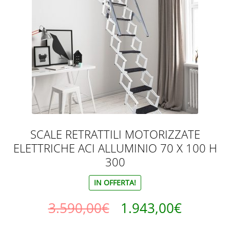
SCALE RETRATTILI MOTORIZZATE
ELETTRICHE ACI ALLUMINIO 70 X 100 H
300
IN OFFERTA!
Il
Il
3.590,00
€
1.943,00
€
prezzo
prezzo