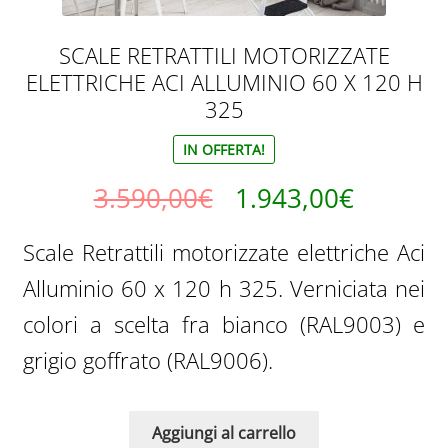
SCALE RETRATTILI MOTORIZZATE
ELETTRICHE ACI ALLUMINIO 60 X 120 H
325
IN OFFERTA!
Il
Il
3.590,00
€
1.943,00
€
prezzo
prezzo
Scale Retrattili motorizzate elettriche Aci
originale
attuale
Alluminio 60 x 120 h 325. Verniciata nei
era:
è:
colori a scelta fra bianco (RAL9003) e
3.590,00€.
1.943,0
grigio goffrato (RAL9006).
Aggiungi al carrello