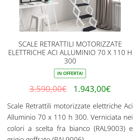
SCALE RETRATTILI MOTORIZZATE
ELETTRICHE ACI ALLUMINIO 70 X 110 H
300
IN OFFERTA!
Il
Il
3.590,00
€
1.943,00
€
prezzo
prezzo
Scale Retrattili motorizzate elettriche Aci
originale
attuale
Alluminio 70 x 110 h 300. Verniciata nei
era:
è:
colori a scelta fra bianco (RAL9003) e
3.590,00€.
1.943,0
grigio goffrato (RAL9006).