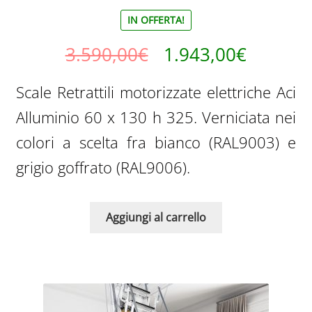
IN OFFERTA!
Il
Il
3.590,00
€
1.943,00
€
prezzo
prezzo
Scale Retrattili motorizzate elettriche Aci
originale
attuale
Alluminio 60 x 130 h 325. Verniciata nei
era:
è:
colori a scelta fra bianco (RAL9003) e
3.590,00€.
1.943,0
grigio goffrato (RAL9006).
Aggiungi al carrello