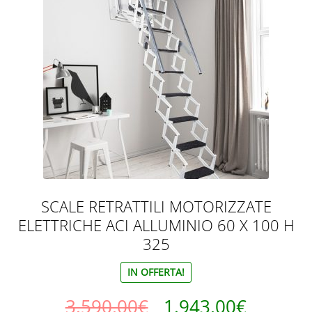
Scale retrattili in ferro
Scale retrattili pantografo
Scale retrattili per accesso al sotto tetto
Scale retrattili per mansarde
SCALE RETRATTILI MOTORIZZATE
ELETTRICHE ACI ALLUMINIO 60 X 100 H
325
IN OFFERTA!
Il
Il
3.590,00
€
1.943,00
€