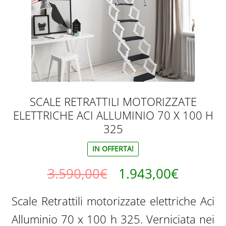
SCALE RETRATTILI MOTORIZZATE
ELETTRICHE ACI ALLUMINIO 70 X 100 H
325
IN OFFERTA!
Il
Il
3.590,00
€
1.943,00
€
prezzo
prezzo
Scale Retrattili motorizzate elettriche Aci
originale
attuale
Alluminio 70 x 100 h 325. Verniciata nei