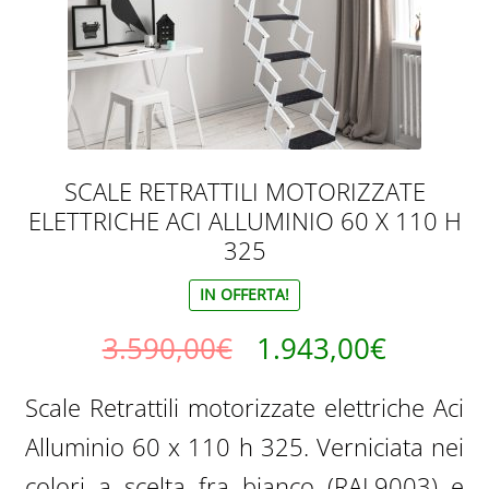
SCALE RETRATTILI MOTORIZZATE
ELETTRICHE ACI ALLUMINIO 60 X 110 H
325
IN OFFERTA!
Il
Il
3.590,00
€
1.943,00
€
prezzo
prezzo
Scale Retrattili motorizzate elettriche Aci
originale
attuale
Alluminio 60 x 110 h 325. Verniciata nei
era:
è:
colori a scelta fra bianco (RAL9003) e