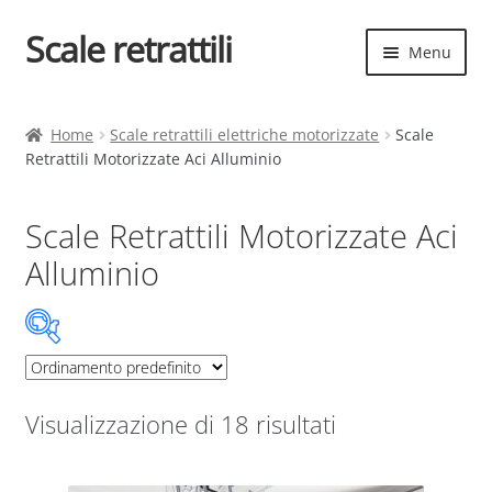
Scale retrattili
Vai
Vai
Menu
alla
al
navigazione
contenuto
Espand
Scale retrattili
il
Home
Scale retrattili elettriche motorizzate
Scale
menu
Retrattili Motorizzate Aci Alluminio
Contatti
child
Cart
Scale Retrattili Motorizzate Aci
Alluminio
Espand
Elenco scale
il
menu
Espand
Scelta rapida
child
il
menu
Espand
Scale retrattile ACI
child
il
Visualizzazione di 18 risultati
menu
Scale Retrattili Motorizzate Aci Alluminio
child
economiche