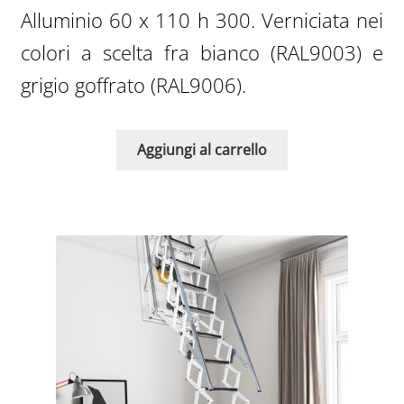
originale
attuale
Alluminio 60 x 110 h 300. Verniciata nei
era:
è:
colori a scelta fra bianco (RAL9003) e
3.590,00€.
1.943,0
grigio goffrato (RAL9006).
Aggiungi al carrello