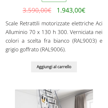
Il
Il
3.590,00
€
1.943,00
€
prezzo
prezzo
Scale Retrattili motorizzate elettriche Aci
originale
attuale
Alluminio 70 x 130 h 300. Verniciata nei
era:
è:
colori a scelta fra bianco (RAL9003) e
3.590,00€.
1.943,0
grigio goffrato (RAL9006).
Aggiungi al carrello