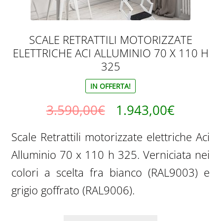
SCALE RETRATTILI MOTORIZZATE
ELETTRICHE ACI ALLUMINIO 70 X 110 H
325
IN OFFERTA!
Il
Il
3.590,00
€
1.943,00
€
prezzo
prezzo
Scale Retrattili motorizzate elettriche Aci
originale
attuale
Alluminio 70 x 110 h 325. Verniciata nei
era:
è:
colori a scelta fra bianco (RAL9003) e
3.590,00€.
1.943,0
grigio goffrato (RAL9006).