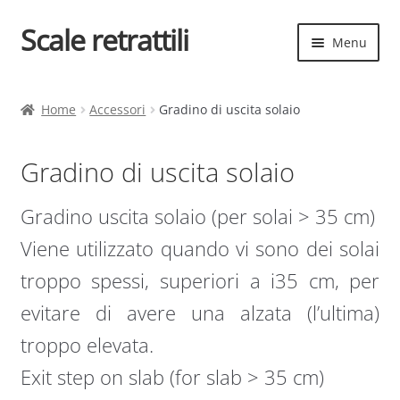
Scale retrattili
Vai
Vai
Menu
alla
al
navigazione
contenuto
Espand
Scale retrattili
il
Home
Accessori
Gradino di uscita solaio
menu
Contatti
child
Gradino di uscita solaio
Cart
Gradino uscita solaio (per solai > 35 cm)
Espand
Elenco scale
il
Viene utilizzato quando vi sono dei solai
menu
Espand
Scelta rapida
troppo spessi, superiori a i35 cm, per
child
il
evitare di avere una alzata (l’ultima)
menu
child
troppo elevata.
Exit step on slab (for slab > 35 cm)