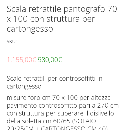
Scala retrattile pantografo 70
x 100 con struttura per
cartongesso
SKU:
Il
Il
1.155,00
€
980,00
€
prezzo
prezzo
Scale retrattili per controsoffitti in
originale
attuale
cartongesso
era:
è:
misure foro cm 70 x 100 per altezza
1.155,00€.
980,00€.
pavimento controsoffitto pari a 270 cm
con struttura per superare il dislivello
della soletta cm 60/65 (SOLAIO
20/25CM + CARTONGESSO CM.40)