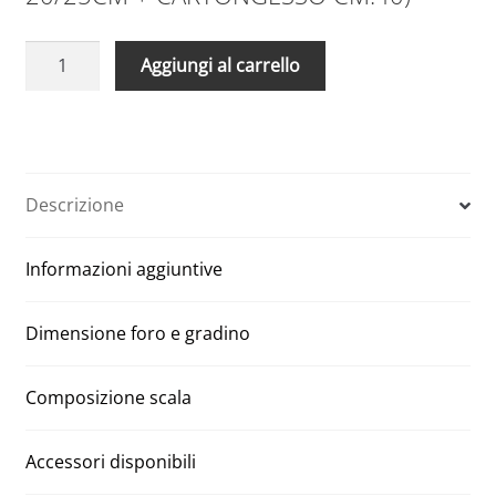
Scala
A
Aggiungi al carrello
retrattile
l
pantografo
t
70
e
x
r
100
n
Descrizione
con
a
struttura
t
Informazioni aggiuntive
per
i
cartongesso
v
quantità
e
Dimensione foro e gradino
:
Composizione scala
Accessori disponibili