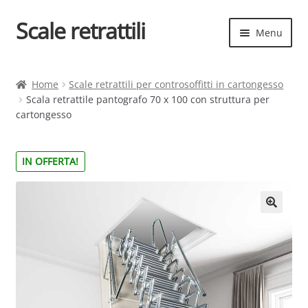
Scale retrattili
Vai
Vai
Menu
alla
al
navigazione
contenuto
Espand
Scale retrattili
il
Home
Scale retrattili per controsoffitti in cartongesso
menu
Scala retrattile pantografo 70 x 100 con struttura per
Contatti
child
cartongesso
Cart
IN OFFERTA!
Espand
Elenco scale
il
menu
Espand
Scelta rapida
child
il
menu
child