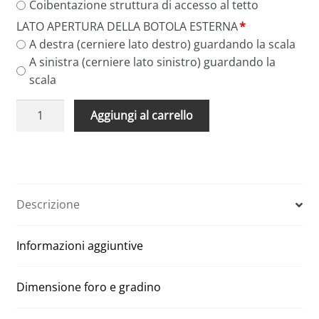
Coibentazione struttura di accesso al tetto
LATO APERTURA DELLA BOTOLA ESTERNA
*
A destra (cerniere lato destro) guardando la scala
A sinistra (cerniere lato sinistro) guardando la
scala
Scale
A
Aggiungi al carrello
retrattili
l
terrazzi
t
e
e
tetti
r
a
n
Descrizione
pantografo
a
80
t
Informazioni aggiuntive
x
i
110
v
quantità
e
Dimensione foro e gradino
: