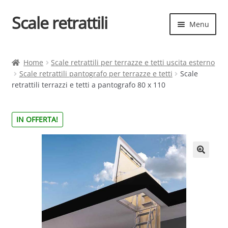
Scale retrattili
Vai
Vai
Menu
alla
al
navigazione
contenuto
Espand
Scale retrattili
il
Home
Scale retrattili per terrazze e tetti uscita esterno
menu
Scale retrattili pantografo per terrazze e tetti
Scale
Contatti
child
retrattili terrazzi e tetti a pantografo 80 x 110
Cart
IN OFFERTA!
Espand
Elenco scale
il
menu
Espand
Scelta rapida
child
il
menu
child