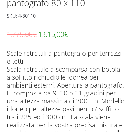
pantografo 80 x 110
SKU: 4-80110
Il
Il
1.775,00
€
1.615,00
€
prezzo
prezzo
Scale retrattili a pantografo per terrazzi
originale
attuale
e tetti.
era:
è:
Scala retrattile a scomparsa con botola
1.775,00€.
1.615,00€.
a soffitto richiudibile idonea per
ambienti esterni. Apertura a pantografo.
E' composta da 9, 10 o 11 gradini per
una altezza massima di 300 cm. Modello
idoneo per altezze pavimento / soffitto
tra i 225 ed i 300 cm. La scala viene
realizzata per la vostra precisa misura e