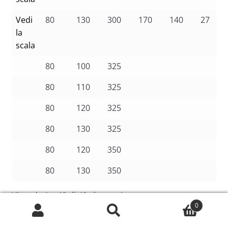
Vedi
80
130
300
170
140
27
la
scala
80
100
325
80
110
325
80
120
325
80
130
325
80
120
350
80
130
350
Vista da 1 a 40 di 40 elementi
0
Cerca:
Cerca
❮
1
❯