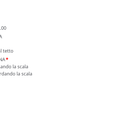
.00
A
l tetto
NA
*
dando la scala
ardando la scala