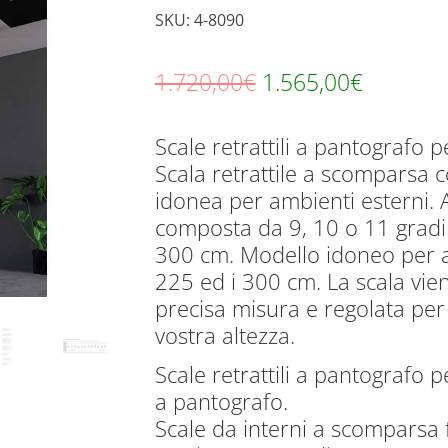
SKU: 4-8090
Il
Il
1.720,00
€
1.565,00
€
prezzo
prezzo
Scale retrattili a pantografo pe
originale
attuale
Scala retrattile a scomparsa co
era:
è:
idonea per ambienti esterni. 
1.720,00€.
1.565,00
composta da 9, 10 o 11 gradi
300 cm. Modello idoneo per al
225 ed i 300 cm. La scala vien
precisa misura e regolata per
vostra altezza.
Scale retrattili a pantografo pe
a pantografo.
Scale da interni a scomparsa 