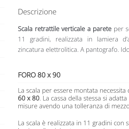
80
t
Descrizione
x
i
90
v
Scala retrattile verticale a parete
per so
quantità
e
:
11 gradini, realizzata in lamiera d
zincatura elettrolitica. A pantografo. Id
FORO 80 x 90
La scala per essere montata necessita
60 x 80
. La cassa della stessa si adatta
misure avendo una tolleranza di mezzo 
La scala è realizzata in 11 gradini con 