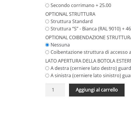
Secondo corrimano + 25.00
OPTIONAL STRUTTURA
Struttura Standard
Struttura “S” - Bianca (RAL 9010) + 46
OPTIONAL COIBENDAZIONE STRUTTUR
Nessuna
Coibentazione struttura di accesso a
LATO APERTURA DELLA BOTOLA ESTER
A destra (cerniere lato destro) guar
A sinistra (cerniere lato sinistro) gu
Scale
A
Aggiungi al carrello
retrattili
l
terrazzi
t
e
e
tetti
r
a
n
pantografo
a