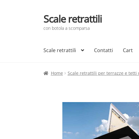
Scale retrattili
Vai
Vai
alla
al
con botola a scomparsa
navigazione
contenuto
Scale retrattili
Contatti
Cart
Home
Scale retrattili per terrazze e tetti