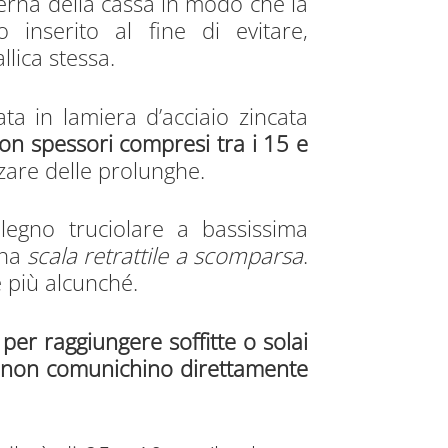
terna della cassa in modo che la
 inserito al fine di evitare,
llica stessa.
ata in lamiera d’acciaio zincata
con spessori compresi tra i 15 e
zzare delle prolunghe.
legno truciolare a bassissima
una
scala retrattile a scomparsa
.
e più alcunché.
per raggiungere soffitte o solai
he non comunichino direttamente