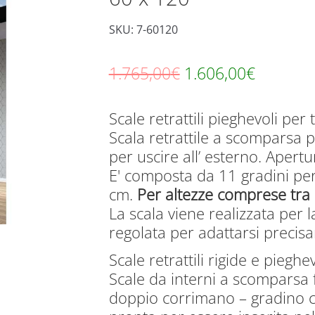
SKU: 7-60120
Il
Il
1.765,00
€
1.606,00
€
prezzo
prezzo
Scale retrattili pieghevoli per t
originale
attuale
Scala retrattile a scomparsa pe
era:
è:
per uscire all’ esterno. Apertu
1.765,00€.
1.606,00
E' composta da 11 gradini pe
cm.
Per altezze comprese tra 
La scala viene realizzata per 
regolata per adattarsi precisa
Scale retrattili rigide e pieghev
Scale da interni a scomparsa 
doppio corrimano – gradino c