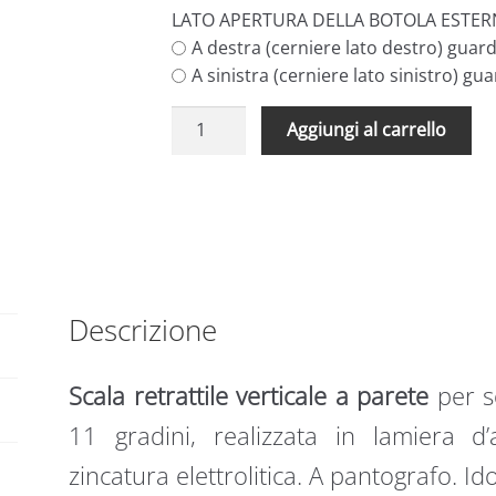
LATO APERTURA DELLA BOTOLA ESTER
A destra (cerniere lato destro) guar
A sinistra (cerniere lato sinistro) gu
Scale
A
Aggiungi al carrello
retrattili
l
pieghevoli
t
per
e
terrazzi
r
e
n
tetti
a
60
t
Descrizione
x
i
120
v
Scala retrattile verticale a parete
per so
quantità
e
:
11 gradini, realizzata in lamiera d
zincatura elettrolitica. A pantografo. Id