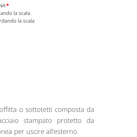
NA
*
dando la scala
ardando la scala
ffitta o sottotetti composta da
’acciaio stampato protetto da
onea per uscire all’esterno.