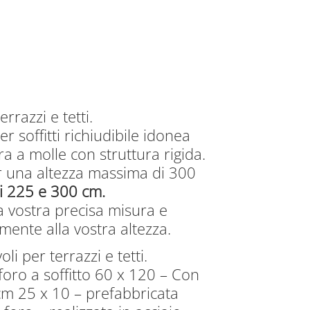
errazzi e tetti.
r soffitti richiudibile idonea
ra a molle con struttura rigida.
€.
r una altezza massima di 300
i 225 e 300 cm.
la vostra precisa misura e
mente alla vostra altezza.
oli per terrazzi e tetti.
foro a soffitto 60 x 120 – Con
m 25 x 10 – prefabbricata