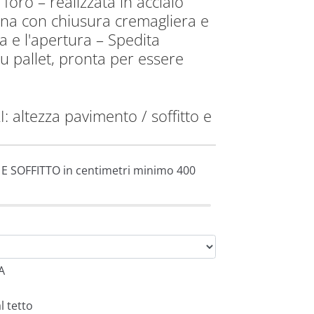
foro – realizzata in acciaio
rna con chiusura cremagliera e
ra e l'apertura – Spedita
 pallet, pronta per essere
altezza pavimento / soffitto e
E SOFFITTO in centimetri minimo 400
A
l tetto