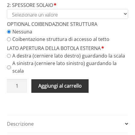
2: SPESSORE SOLAIO
*
OPTIONAL COIBENDAZIONE STRUTTURA
Nessuna
Coibentazione struttura di accesso al tetto
LATO APERTURA DELLA BOTOLA ESTERNA
*
A destra (cerniere lato destro) guardando la scala
A sinistra (cerniere lato sinistro) guardando la
scala
Scale
A
Aggiungi al carrello
retrattili
l
pieghevoli
t
per
e
terrazzi
r
e
n
Descrizione
tetti
a