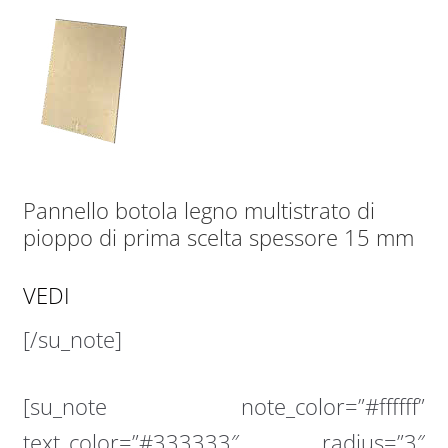
Pannello botola legno multistrato di
pioppo di prima scelta spessore 15 mm
VEDI
[/su_note]
[su_note note_color=”#ffffff”
text_color=”#333333″ radius=”3″