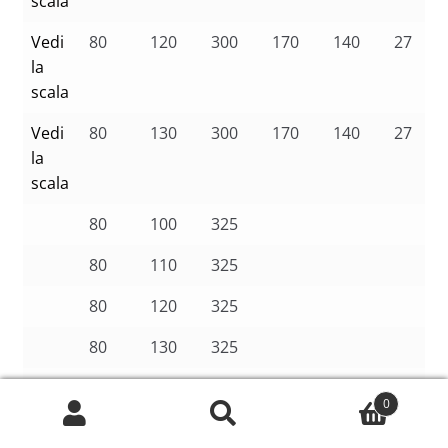
scala
Vedi
80
120
300
170
140
27
la
scala
Vedi
80
130
300
170
140
27
la
scala
80
100
325
80
110
325
80
120
325
80
130
325
80
120
350
0
Cerca:
Cerca
80
130
350