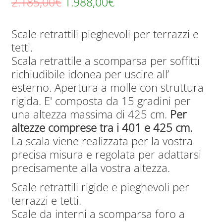
Il
Il
2.185,00
€
1.988,00
€
prezzo
prezzo
Scale retrattili pieghevoli per terrazzi e
originale
attuale
tetti.
era:
è:
Scala retrattile a scomparsa per soffitti
2.185,00€.
1.988,00€.
richiudibile idonea per uscire all’
esterno. Apertura a molle con struttura
rigida. E' composta da 15 gradini per
una altezza massima di 425 cm.
Per
altezze comprese tra i 401 e 425 cm.
La scala viene realizzata per la vostra
precisa misura e regolata per adattarsi
precisamente alla vostra altezza.
Scale retrattili rigide e pieghevoli per
terrazzi e tetti.
Scale da interni a scomparsa foro a