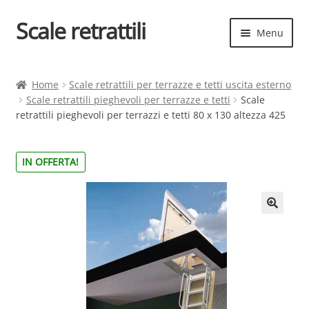
Scale retrattili
Vai
Vai
Menu
alla
al
navigazione
contenuto
Espand
Scale retrattili
il
Home
Scale retrattili per terrazze e tetti uscita esterno
menu
Scale retrattili pieghevoli per terrazze e tetti
Scale
Contatti
child
retrattili pieghevoli per terrazzi e tetti 80 x 130 altezza 425
Cart
IN OFFERTA!
Espand
Elenco scale
il
menu
Espand
Scelta rapida
child
il
menu
child