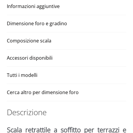
80
t
Informazioni aggiuntive
x
i
130
v
altezza
e
Dimensione foro e gradino
425
:
quantità
Composizione scala
Accessori disponibili
Tutti i modelli
Cerca altro per dimensione foro
Descrizione
Scala retrattile a soffitto per terrazzi e