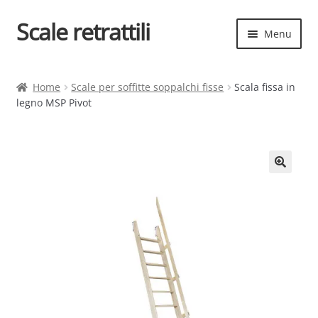
Scale retrattili
Vai
Vai
Menu
alla
al
navigazione
contenuto
Espand
Scale retrattili
il
Home
Scale per soffitte soppalchi fisse
Scala fissa in
menu
legno MSP Pivot
Contatti
child
Cart
Espand
Elenco scale
il
menu
Espand
Scelta rapida
child
il
menu
child