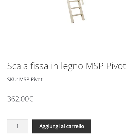
Scala fissa in legno MSP Pivot
SKU: MSP Pivot
362,00
€
Scala
A
Aggiungi al carrello
fissa
l
in
t