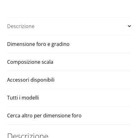
legno
e
MSP
r
Pivot
n
Descrizione
quantità
a
t
Dimensione foro e gradino
i
v
e
Composizione scala
:
Accessori disponibili
Tutti i modelli
Cerca altro per dimensione foro
Descrizione