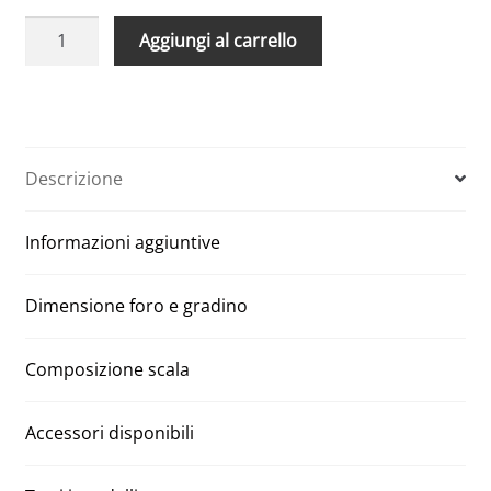
Scale
A
Aggiungi al carrello
Retrattili
l
motorizzate
t
economiche
e
Aci
r
Alluminio
n
Descrizione
70
a
x
t
Informazioni aggiuntive
110
i
h
v
300
e
Dimensione foro e gradino
quantità
:
Composizione scala
Accessori disponibili