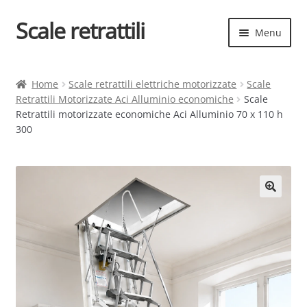
Scale retrattili
Vai
Vai
Menu
alla
al
navigazione
contenuto
Espand
Scale retrattili
il
Home
Scale retrattili elettriche motorizzate
Scale
menu
Retrattili Motorizzate Aci Alluminio economiche
Scale
Contatti
child
Retrattili motorizzate economiche Aci Alluminio 70 x 110 h
300
Cart
Espand
Elenco scale
il
menu
Espand
Scelta rapida
child
il
menu
child