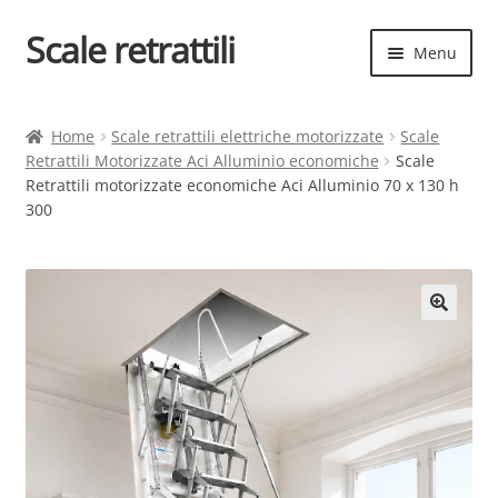
Scale retrattili
Vai
Vai
Menu
alla
al
navigazione
contenuto
Espand
Scale retrattili
il
Home
Scale retrattili elettriche motorizzate
Scale
menu
Retrattili Motorizzate Aci Alluminio economiche
Scale
Contatti
child
Retrattili motorizzate economiche Aci Alluminio 70 x 130 h
300
Cart
Espand
Elenco scale
il
menu
Espand
Scelta rapida
child
il
menu
child