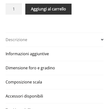
Scale
A
Aggiungi al carrello
Retrattili
l
motorizzate
t
economiche
e
Aci
r
Alluminio
n
Descrizione
70
a
x
t
Informazioni aggiuntive
130
i
h
v
300
e
Dimensione foro e gradino
quantità
:
Composizione scala
Accessori disponibili