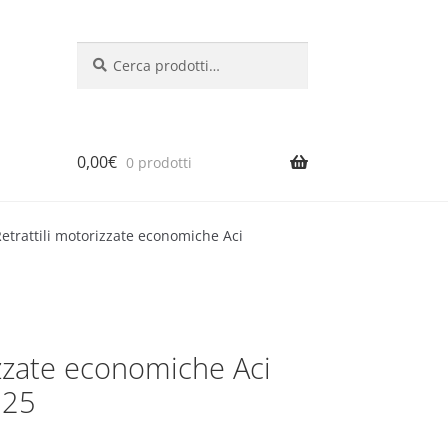
Cerca:
Cerca
0,00
€
0 prodotti
Retrattili motorizzate economiche Aci
izzate economiche Aci
325