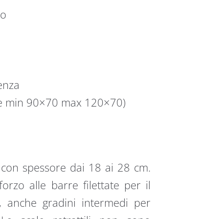
po
enza
 min 90×70 max 120×70)
i con spessore dai 18 ai 28 cm.
orzo alle barre filettate per il
o, anche gradini intermedi per