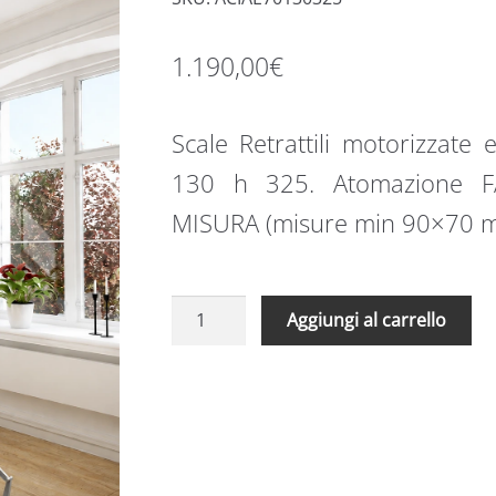
1.190,00
€
Scale Retrattili motorizzate
130 h 325. Atomazione 
MISURA (misure min 90×70 
Scale
A
Aggiungi al carrello
Retrattili
l
motorizzate
t
economiche
e
Aci
r
Alluminio
n
70
a