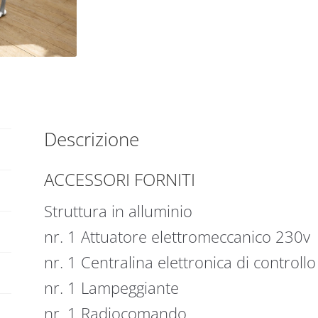
x
t
130
i
h
v
325
e
quantità
:
Descrizione
ACCESSORI FORNITI
Struttura in alluminio
nr. 1 Attuatore elettromeccanico 230v
nr. 1 Centralina elettronica di controllo
nr. 1 Lampeggiante
nr. 1 Radiocomando