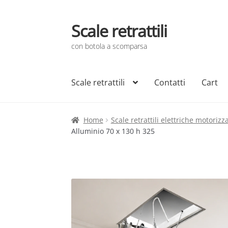
Scale retrattili
Vai
Vai
alla
al
con botola a scomparsa
navigazione
contenuto
Scale retrattili
Contatti
Cart
Home
Scale retrattili elettriche motorizz
Alluminio 70 x 130 h 325