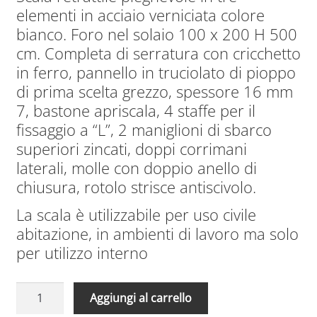
originale
attuale
elementi in acciaio verniciata colore
era:
è:
bianco. Foro nel solaio 100 x 200 H 500
2.855,00€.
2.028,00€.
cm. Completa di serratura con cricchetto
in ferro, pannello in truciolato di pioppo
di prima scelta grezzo, spessore 16 mm
7, bastone apriscala, 4 staffe per il
fissaggio a “L”, 2 maniglioni di sbarco
superiori zincati, doppi corrimani
laterali, molle con doppio anello di
chiusura, rotolo strisce antiscivolo.
La scala è utilizzabile per uso civile
abitazione, in ambienti di lavoro ma solo
per utilizzo interno
Scale
A
Aggiungi al carrello
Retrattili
l