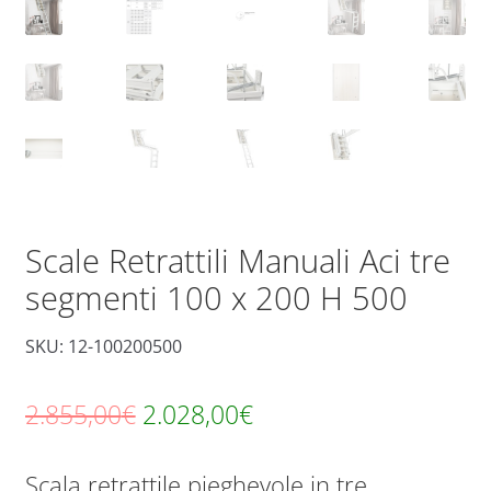
Scale Retrattili Manuali Aci tre
segmenti 100 x 200 H 500
SKU: 12-100200500
Il
Il
2.855,00
€
2.028,00
€
prezzo
prezzo
Scala retrattile pieghevole in tre