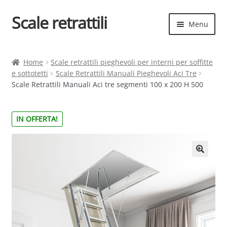
Scale retrattili
Vai
Vai
Menu
alla
al
navigazione
contenuto
Espand
Scale retrattili
il
Home
Scale retrattili pieghevoli per interni per soffitte
menu
e sottotetti
Scale Retrattili Manuali Pieghevoli Aci Tre
Contatti
child
Scale Retrattili Manuali Aci tre segmenti 100 x 200 H 500
Cart
IN OFFERTA!
Espand
Elenco scale
il
menu
Espand
Scelta rapida
child
il
menu
child