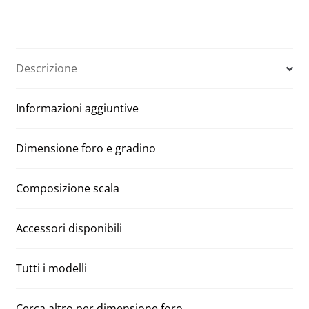
Manuali
t
Aci
e
tre
r
segmenti
n
Descrizione
100
a
x
t
Informazioni aggiuntive
200
i
H
v
500
e
Dimensione foro e gradino
quantità
:
Composizione scala
Accessori disponibili
Tutti i modelli
Cerca altro per dimensione foro