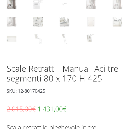
Scale Retrattili Manuali Aci tre
segmenti 80 x 170 H 425
SKU: 12-80170425
Il
Il
2.015,00
€
1.431,00
€
prezzo
prezzo
Scala retrattile pieghevole in tre