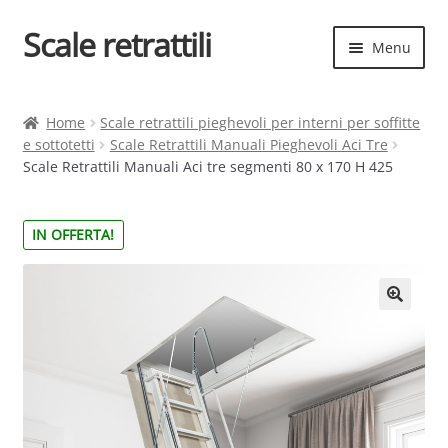
Scale retrattili
Vai
Vai
Menu
alla
al
navigazione
contenuto
Espand
Scale retrattili
il
Home
Scale retrattili pieghevoli per interni per soffitte
menu
e sottotetti
Scale Retrattili Manuali Pieghevoli Aci Tre
Contatti
child
Scale Retrattili Manuali Aci tre segmenti 80 x 170 H 425
Cart
IN OFFERTA!
Espand
Elenco scale
il
menu
Espand
Scelta rapida
child
il
menu
child