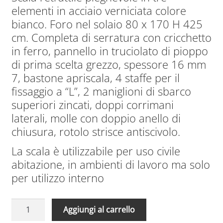
originale
attuale
elementi in acciaio verniciata colore
era:
è:
bianco. Foro nel solaio 80 x 170 H 425
2.015,00€.
1.431,00€.
cm. Completa di serratura con cricchetto
in ferro, pannello in truciolato di pioppo
di prima scelta grezzo, spessore 16 mm
7, bastone apriscala, 4 staffe per il
fissaggio a “L”, 2 maniglioni di sbarco
superiori zincati, doppi corrimani
laterali, molle con doppio anello di
chiusura, rotolo strisce antiscivolo.
La scala è utilizzabile per uso civile
abitazione, in ambienti di lavoro ma solo
per utilizzo interno
Scale
A
Aggiungi al carrello
Retrattili
l