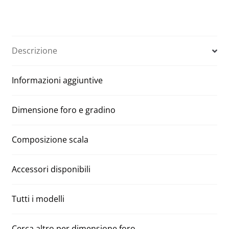
Manuali
t
Aci
e
tre
r
segmenti
n
Descrizione
80
a
x
t
Informazioni aggiuntive
170
i
H
v
425
e
Dimensione foro e gradino
quantità
:
Composizione scala
Accessori disponibili
Tutti i modelli
Cerca altro per dimensione foro