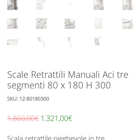
Scale Retrattili Manuali Aci tre
segmenti 80 x 180 H 300
SKU: 12-80180300
Il
Il
1.860,00
€
1.321,00
€
prezzo
prezzo
Scala retrattile pieghevole in tre