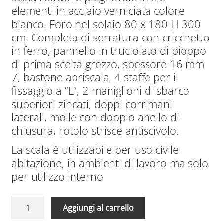
originale
attuale
elementi in acciaio verniciata colore
era:
è:
bianco. Foro nel solaio 80 x 180 H 300
1.860,00€.
1.321,00€.
cm. Completa di serratura con cricchetto
in ferro, pannello in truciolato di pioppo
di prima scelta grezzo, spessore 16 mm
7, bastone apriscala, 4 staffe per il
fissaggio a “L”, 2 maniglioni di sbarco
superiori zincati, doppi corrimani
laterali, molle con doppio anello di
chiusura, rotolo strisce antiscivolo.
La scala è utilizzabile per uso civile
abitazione, in ambienti di lavoro ma solo
per utilizzo interno
Scale
A
Aggiungi al carrello
Retrattili
l