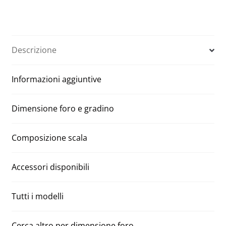
Manuali
t
Aci
e
tre
r
segmenti
n
Descrizione
80
a
x
t
Informazioni aggiuntive
180
i
H
v
300
e
Dimensione foro e gradino
quantità
:
Composizione scala
Accessori disponibili
Tutti i modelli
Cerca altro per dimensione foro