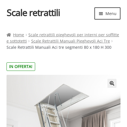
Scale retrattili
Vai
Vai
Menu
alla
al
navigazione
contenuto
Espand
Scale retrattili
il
Home
Scale retrattili pieghevoli per interni per soffitte
menu
e sottotetti
Scale Retrattili Manuali Pieghevoli Aci Tre
Contatti
child
Scale Retrattili Manuali Aci tre segmenti 80 x 180 H 300
Cart
IN OFFERTA!
Espand
Elenco scale
il
menu
Espand
Scelta rapida
child
il
menu
child