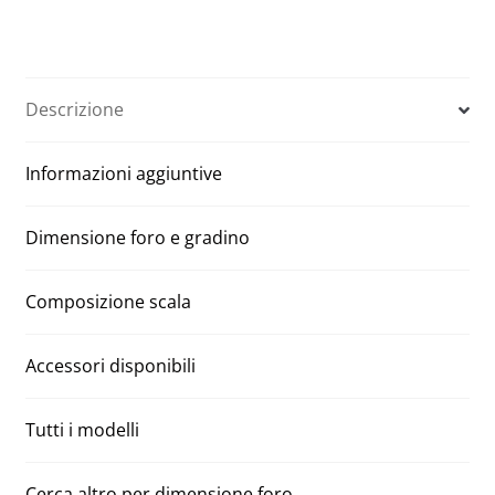
Manuali
t
Aci
e
tre
r
segmenti
n
Descrizione
90
a
x
t
Informazioni aggiuntive
160
i
H
v
300
e
Dimensione foro e gradino
quantità
:
Composizione scala
Accessori disponibili
Tutti i modelli
Cerca altro per dimensione foro