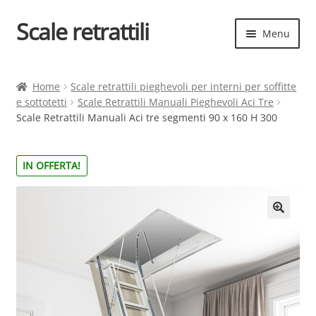
Scale retrattili
Vai
Vai
Menu
alla
al
navigazione
contenuto
Espand
Scale retrattili
il
Home
Scale retrattili pieghevoli per interni per soffitte
menu
e sottotetti
Scale Retrattili Manuali Pieghevoli Aci Tre
Contatti
child
Scale Retrattili Manuali Aci tre segmenti 90 x 160 H 300
Cart
IN OFFERTA!
Espand
Elenco scale
il
menu
Espand
Scelta rapida
child
il
menu
child