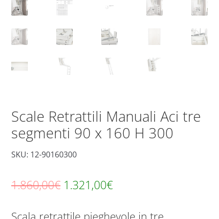
Scale Retrattili Manuali Aci tre
segmenti 90 x 160 H 300
SKU: 12-90160300
Il
Il
1.860,00
€
1.321,00
€
prezzo
prezzo
Scala retrattile pieghevole in tre