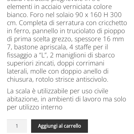
originale
attuale
elementi in acciaio verniciata colore
era:
è:
bianco. Foro nel solaio 90 x 160 H 300
1.860,00€.
1.321,00€.
cm. Completa di serratura con cricchetto
in ferro, pannello in truciolato di pioppo
di prima scelta grezzo, spessore 16 mm
7, bastone apriscala, 4 staffe per il
fissaggio a “L”, 2 maniglioni di sbarco
superiori zincati, doppi corrimani
laterali, molle con doppio anello di
chiusura, rotolo strisce antiscivolo.
La scala è utilizzabile per uso civile
abitazione, in ambienti di lavoro ma solo
per utilizzo interno
Scale
A
Aggiungi al carrello
Retrattili
l