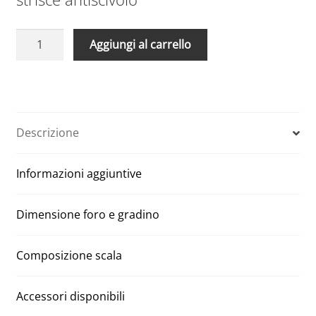
Scale
A
Aggiungi al carrello
Retrattili
l
Manuali
t
Aci
e
quattro
r
segmenti
n
Descrizione
100
a
x
t
Informazioni aggiuntive
120
i
H
v
300
e
Dimensione foro e gradino
quantità
:
Composizione scala
Accessori disponibili