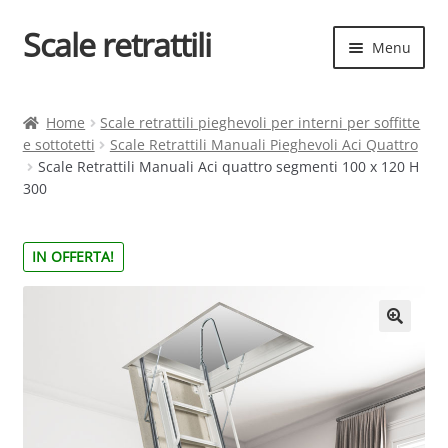
Scale retrattili
Vai
Vai
Menu
alla
al
navigazione
contenuto
Espand
Scale retrattili
il
Home
Scale retrattili pieghevoli per interni per soffitte
menu
e sottotetti
Scale Retrattili Manuali Pieghevoli Aci Quattro
Contatti
child
Scale Retrattili Manuali Aci quattro segmenti 100 x 120 H
300
Cart
Espand
Elenco scale
IN OFFERTA!
il
menu
Espand
Scelta rapida
child
il
menu
child