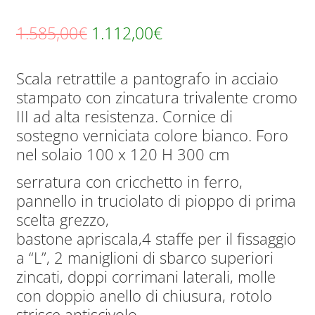
Il
Il
1.585,00
€
1.112,00
€
prezzo
prezzo
Scala retrattile a pantografo in acciaio
originale
attuale
stampato con zincatura trivalente cromo
era:
è:
III ad alta resistenza. Cornice di
1.585,00€.
1.112,00€.
sostegno verniciata colore bianco. Foro
nel solaio 100 x 120 H 300 cm
serratura con cricchetto in ferro,
pannello in truciolato di pioppo di prima
scelta grezzo,
bastone apriscala,4 staffe per il fissaggio
a “L”, 2 maniglioni di sbarco superiori
zincati, doppi corrimani laterali, molle
con doppio anello di chiusura, rotolo
strisce antiscivolo