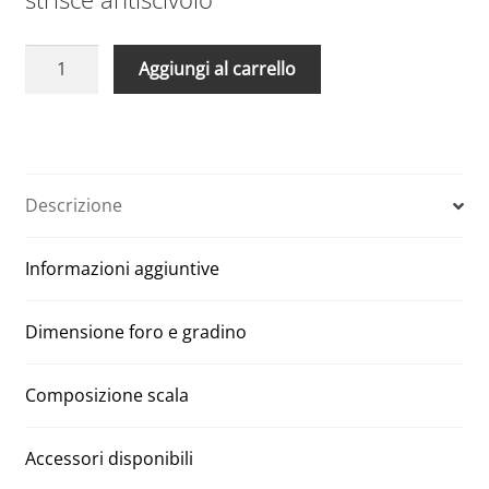
Scale
A
Aggiungi al carrello
Retrattili
l
Manuali
t
Aci
e
quattro
r
segmenti
n
Descrizione
120
a
x
t
Informazioni aggiuntive
100
i
H
v
300
e
Dimensione foro e gradino
quantità
:
Composizione scala
Accessori disponibili