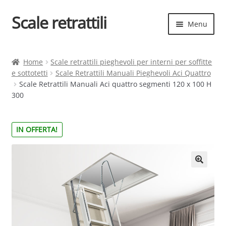
Scale retrattili
Vai
Vai
Menu
alla
al
navigazione
contenuto
Espand
Scale retrattili
il
Home
Scale retrattili pieghevoli per interni per soffitte
menu
e sottotetti
Scale Retrattili Manuali Pieghevoli Aci Quattro
Contatti
child
Scale Retrattili Manuali Aci quattro segmenti 120 x 100 H
300
Cart
Espand
Elenco scale
IN OFFERTA!
il
menu
Espand
Scelta rapida
child
il
menu
child