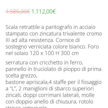
Il
Il
1.585,00
€
1.112,00
€
prezzo
prezzo
Scala retrattile a pantografo in acciaio
originale
attuale
stampato con zincatura trivalente cromo
era:
è:
III ad alta resistenza. Cornice di
1.585,00€.
1.112,00€.
sostegno verniciata colore bianco. Foro
nel solaio 120 x 100 H 300 cm
serratura con cricchetto in ferro,
pannello in truciolato di pioppo di prima
scelta grezzo,
bastone apriscala,4 staffe per il fissaggio
a “L”, 2 maniglioni di sbarco superiori
zincati, doppi corrimani laterali, molle
con doppio anello di chiusura, rotolo
strisce antiscivolo