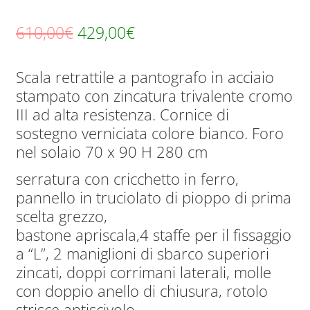
Il
Il
610,00
€
429,00
€
prezzo
prezzo
Scala retrattile a pantografo in acciaio
originale
attuale
stampato con zincatura trivalente cromo
era:
è:
III ad alta resistenza. Cornice di
610,00€.
429,00€.
sostegno verniciata colore bianco. Foro
nel solaio 70 x 90 H 280 cm
serratura con cricchetto in ferro,
pannello in truciolato di pioppo di prima
scelta grezzo,
bastone apriscala,4 staffe per il fissaggio
a “L”, 2 maniglioni di sbarco superiori
zincati, doppi corrimani laterali, molle
con doppio anello di chiusura, rotolo
strisce antiscivolo