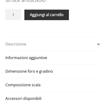
Scale
A
Aggiungi al carrello
Retrattili
l
Manuali
t
Aci
e
quattro
r
segmenti
n
Descrizione
70
a
x
t
Informazioni aggiuntive
90
i
H
v
280
e
Dimensione foro e gradino
quantità
:
Composizione scala
Accessori disponibili