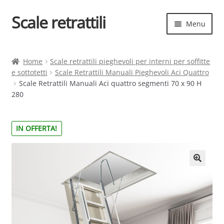
Scale retrattili
Vai
Vai
Menu
alla
al
navigazione
contenuto
Espand
Scale retrattili
il
Home
Scale retrattili pieghevoli per interni per soffitte
menu
e sottotetti
Scale Retrattili Manuali Pieghevoli Aci Quattro
Contatti
child
Scale Retrattili Manuali Aci quattro segmenti 70 x 90 H
280
Cart
Espand
Elenco scale
IN OFFERTA!
il
menu
Espand
Scelta rapida
child
il
menu
child