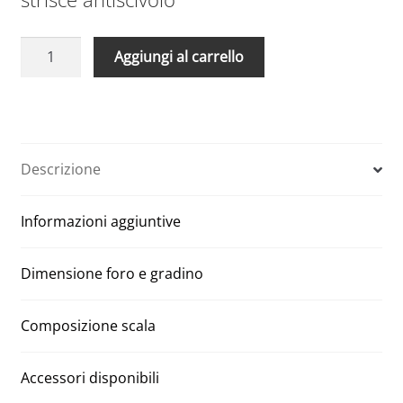
Scale
A
Aggiungi al carrello
Retrattili
l
Manuali
t
Aci
e
quattro
r
segmenti
n
Descrizione
80
a
x
t
Informazioni aggiuntive
120
i
H
v
300
e
Dimensione foro e gradino
quantità
:
Composizione scala
Accessori disponibili