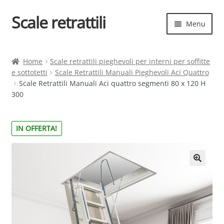
Scale retrattili
Vai
Vai
Menu
alla
al
navigazione
contenuto
Espand
Scale retrattili
il
Home
Scale retrattili pieghevoli per interni per soffitte
menu
e sottotetti
Scale Retrattili Manuali Pieghevoli Aci Quattro
Contatti
child
Scale Retrattili Manuali Aci quattro segmenti 80 x 120 H
300
Cart
Espand
Elenco scale
IN OFFERTA!
il
menu
Espand
Scelta rapida
child
il
menu
child