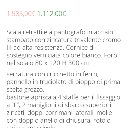
Il
Il
1.585,00
€
1.112,00
€
prezzo
prezzo
Scala retrattile a pantografo in acciaio
originale
attuale
stampato con zincatura trivalente cromo
era:
è:
III ad alta resistenza. Cornice di
1.585,00€.
1.112,00€.
sostegno verniciata colore bianco. Foro
nel solaio 80 x 120 H 300 cm
serratura con cricchetto in ferro,
pannello in truciolato di pioppo di prima
scelta grezzo,
bastone apriscala,4 staffe per il fissaggio
a “L”, 2 maniglioni di sbarco superiori
zincati, doppi corrimani laterali, molle
con doppio anello di chiusura, rotolo
strisce antiscivolo