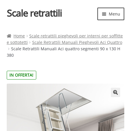
Scale retrattili
Vai
Vai
Menu
alla
al
navigazione
contenuto
Espand
Scale retrattili
il
Home
Scale retrattili pieghevoli per interni per soffitte
menu
e sottotetti
Scale Retrattili Manuali Pieghevoli Aci Quattro
Contatti
child
Scale Retrattili Manuali Aci quattro segmenti 90 x 130 H
380
Cart
Espand
Elenco scale
IN OFFERTA!
il
menu
Espand
Scelta rapida
child
il
menu
child