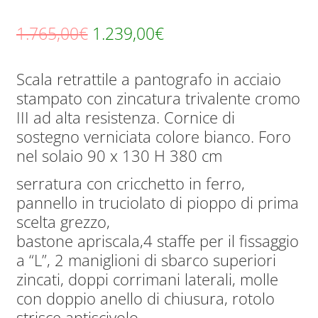
Il
Il
1.765,00
€
1.239,00
€
prezzo
prezzo
Scala retrattile a pantografo in acciaio
originale
attuale
stampato con zincatura trivalente cromo
era:
è:
III ad alta resistenza. Cornice di
1.765,00€.
1.239,00€.
sostegno verniciata colore bianco. Foro
nel solaio 90 x 130 H 380 cm
serratura con cricchetto in ferro,
pannello in truciolato di pioppo di prima
scelta grezzo,
bastone apriscala,4 staffe per il fissaggio
a “L”, 2 maniglioni di sbarco superiori
zincati, doppi corrimani laterali, molle
con doppio anello di chiusura, rotolo
strisce antiscivolo