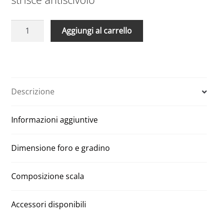
Scale
A
Aggiungi al carrello
Retrattili
l
Manuali
t
Aci
e
quattro
r
segmenti
n
Descrizione
90
a
x
t
Informazioni aggiuntive
130
i
H
v
380
e
Dimensione foro e gradino
quantità
:
Composizione scala
Accessori disponibili