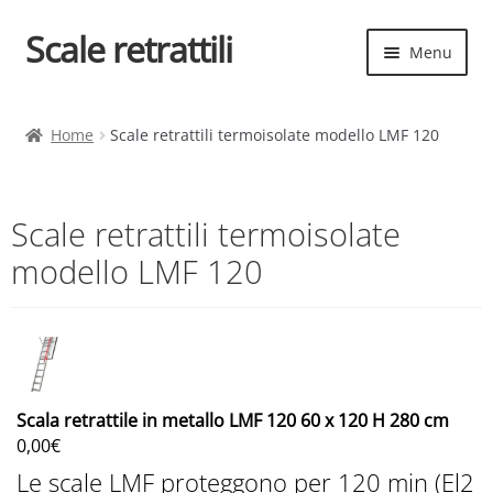
Scale retrattili
Vai
Vai
Menu
alla
al
navigazione
contenuto
Espand
Scale retrattili
il
Home
Scale retrattili termoisolate modello LMF 120
menu
Contatti
child
Cart
Scale retrattili termoisolate
modello LMF 120
Espand
Elenco scale
il
menu
Espand
Scelta rapida
child
il
menu
child
Scala retrattile in metallo LMF 120 60 x 120 H 280 cm
0,00
€
Le scale LMF proteggono per 120 min (El2