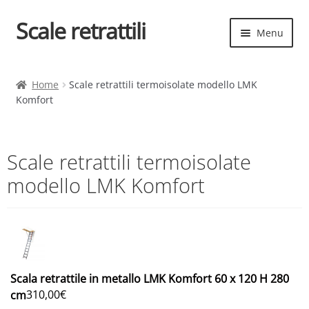
Scale retrattili
Vai
Vai
Menu
alla
al
navigazione
contenuto
Espand
Scale retrattili
il
Home
Scale retrattili termoisolate modello LMK
menu
Komfort
Contatti
child
Cart
Scale retrattili termoisolate
Espand
Elenco scale
modello LMK Komfort
il
menu
Espand
Scelta rapida
child
il
menu
child
Scala retrattile in metallo LMK Komfort 60 x 120 H 280
310,00
€
cm