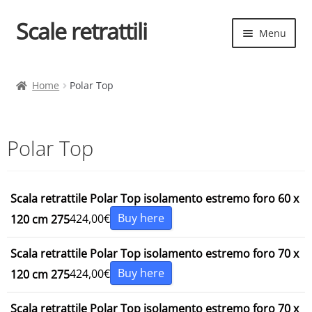
Scale retrattili
Vai
Vai
Menu
alla
al
navigazione
contenuto
Espand
Scale retrattili
il
Home
Polar Top
menu
Contatti
child
Cart
Polar Top
Espand
Elenco scale
il
Scala retrattile Polar Top isolamento estremo foro 60 x
menu
Espand
Scelta rapida
Buy here
424,00
€
120 cm 275
child
il
menu
Scala retrattile Polar Top isolamento estremo foro 70 x
child
Buy here
424,00
€
120 cm 275
Scala retrattile Polar Top isolamento estremo foro 70 x