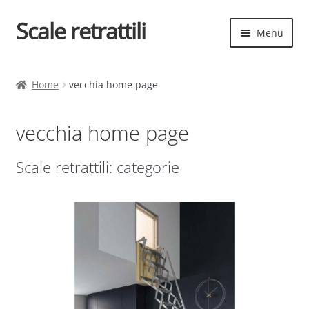
Scale retrattili
Vai
Vai
Menu
alla
al
navigazione
contenuto
Espand
Scale retrattili
il
Home
vecchia home page
menu
Contatti
child
vecchia home page
Cart
Scale retrattili: categorie
Espand
Elenco scale
il
menu
Espand
Scelta rapida
child
il
menu
child