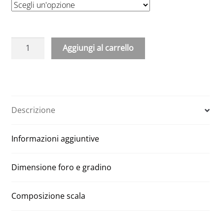
Aggiungi al carrello
A
l
t
e
Descrizione
r
n
Informazioni aggiuntive
a
t
i
Dimensione foro e gradino
v
e
Composizione scala
: