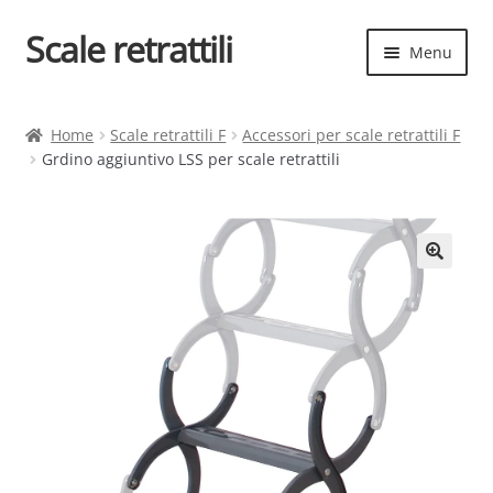
Scale retrattili
Vai
Vai
Menu
alla
al
navigazione
contenuto
Espand
Scale retrattili
il
Home
Scale retrattili F
Accessori per scale retrattili F
menu
Grdino aggiuntivo LSS per scale retrattili
Contatti
child
Cart
Espand
Elenco scale
il
menu
Espand
Scelta rapida
child
il
menu
child