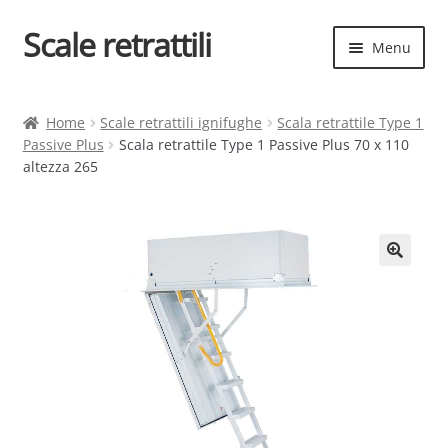
Scale retrattili
Vai
Vai
Menu
alla
al
navigazione
contenuto
Espand
Scale retrattili
il
Home
Scale retrattili ignifughe
Scala retrattile Type 1
menu
Passive Plus
Scala retrattile Type 1 Passive Plus 70 x 110
Contatti
child
altezza 265
Cart
Espand
Elenco scale
il
menu
Espand
Scelta rapida
child
il
menu
child