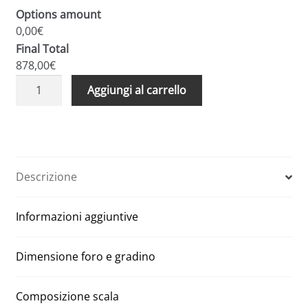
Options amount
0,00€
Final Total
878,00€
Scala
A
Aggiungi al carrello
retrattile
l
Type
t
1
e
Passive
r
Plus
n
Descrizione
70
a
x
t
Informazioni aggiuntive
110
i
altezza
v
265
e
Dimensione foro e gradino
quantità
:
Composizione scala