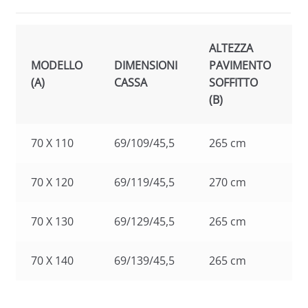
ALTEZZA
MODELLO
DIMENSIONI
PAVIMENTO
(A)
CASSA
SOFFITTO
(
(B)
70 X 110
69/109/45,5
265 cm
70 X 120
69/119/45,5
270 cm
70 X 130
69/129/45,5
265 cm
70 X 140
69/139/45,5
265 cm