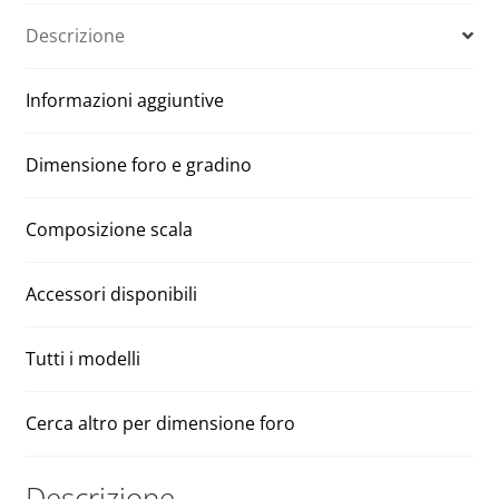
Trend
n
Descrizione
foro
a
70
t
Informazioni aggiuntive
x
i
110
v
cm
e
Dimensione foro e gradino
270
:
quantità
Composizione scala
Accessori disponibili
Tutti i modelli
Cerca altro per dimensione foro
Descrizione