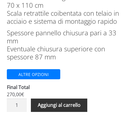
70 x 110 cm
Scala retrattile coibentata con telaio in
acciaio e sistema di montaggio rapido
Spessore pannello chiusura pari a 33
mm
Eventuale chiusura superiore con
spessore 87 mm
ALTRE OPZIONI
Final Total
270,00€
Scale
A
Aggiungi al carrello
Retrattili
l
in
t
legno
e
Euro
r