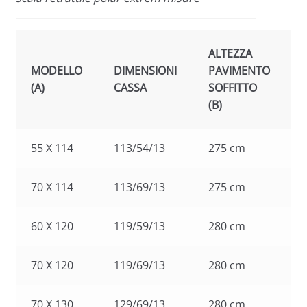
ALTEZZA
MODELLO
DIMENSIONI
PAVIMENTO
(A)
CASSA
SOFFITTO
(
(B)
55 X 114
113/54/13
275 cm
70 X 114
113/69/13
275 cm
60 X 120
119/59/13
280 cm
70 X 120
119/69/13
280 cm
70 X 130
129/69/13
280 cm