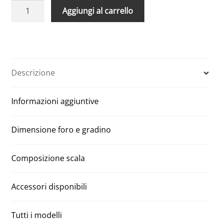
Scala
A
Aggiungi al carrello
retrattile
l
Polar
t
extrem
e
foro
r
60
n
Descrizione
x
a
120
t
Informazioni aggiuntive
cm
i
280
v
quantità
e
Dimensione foro e gradino
:
Composizione scala
Accessori disponibili
Tutti i modelli