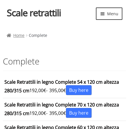
Scale retrattili
Vai
Vai
Menu
alla
al
navigazione
contenuto
Espand
Scale retrattili
il
Home
Complete
menu
Contatti
child
Cart
Complete
Espand
Elenco scale
il
Scale Retrattili in legno Complete 54 x 120 cm altezza
menu
Espand
Scelta rapida
Buy here
192,00
€
-
395,00
€
280/315 cm
child
il
menu
Scale Retrattili in legno Complete 70 x 120 cm altezza
child
Buy here
192,00
€
-
395,00
€
280/315 cm
Scale Retrattili in legno Complete 60 x 120 cm altezza