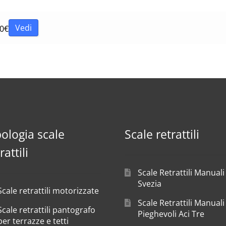
Vedi
0
€
pologia scale
Scale retrattili
rattili
Scale Retrattili Manuali
Svezia
Scale retrattili motorizzate
Scale Retrattili Manuali
Scale retrattili pantografo
Pieghevoli Aci Tre
per terrazze e tetti