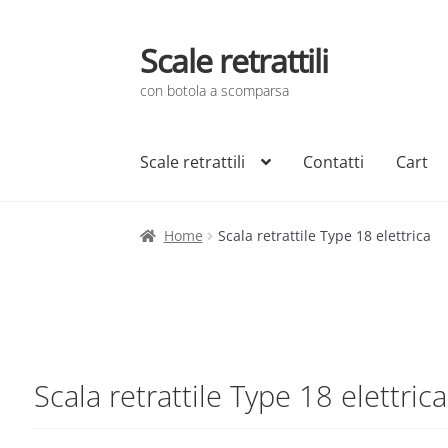
Scale retrattili
Vai
Vai
alla
al
con botola a scomparsa
navigazione
contenuto
Scale retrattili
Contatti
Cart
Home
Scala retrattile Type 18 elettrica
Scala retrattile Type 18 elettrica