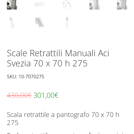
Scale Retrattili Manuali Aci
Svezia 70 x 70 h 275
SKU: 10-7070275
Il
Il
430,00
€
301,00
€
prezzo
prezzo
Scala retrattile a pantografo 70 x 70 h
originale
attuale
275
era:
è: