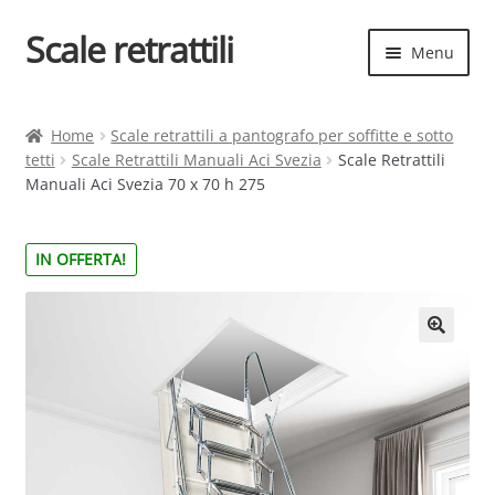
Scale retrattili
Vai
Vai
Menu
alla
al
navigazione
contenuto
Espand
Scale retrattili
il
Home
Scale retrattili a pantografo per soffitte e sotto
menu
tetti
Scale Retrattili Manuali Aci Svezia
Scale Retrattili
Contatti
child
Manuali Aci Svezia 70 x 70 h 275
Cart
IN OFFERTA!
Espand
Elenco scale
il
menu
Espand
Scelta rapida
child
il
menu
child