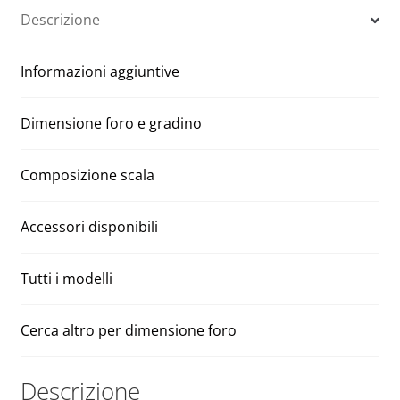
70
n
Descrizione
x
a
70
t
Informazioni aggiuntive
h
i
275
v
quantità
e
Dimensione foro e gradino
:
Composizione scala
Accessori disponibili
Tutti i modelli
Cerca altro per dimensione foro
Descrizione