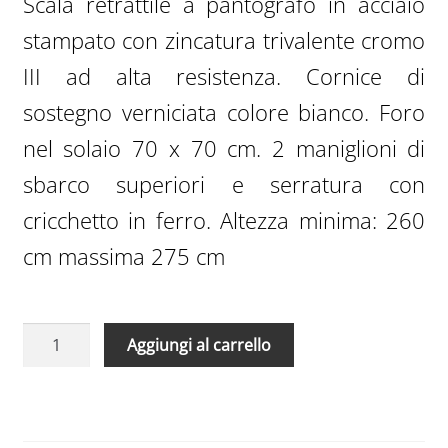
Scala retrattile a pantografo in acciaio
430,00€.
301,00€.
stampato con zincatura trivalente cromo
III ad alta resistenza. Cornice di
sostegno verniciata colore bianco. Foro
nel solaio 70 x 70 cm. 2 maniglioni di
sbarco superiori e serratura con
cricchetto in ferro. Altezza minima: 260
cm massima 275 cm
Scale
A
Aggiungi al carrello
Retrattili
l
Manuali
t
Aci
e
Svezia
r