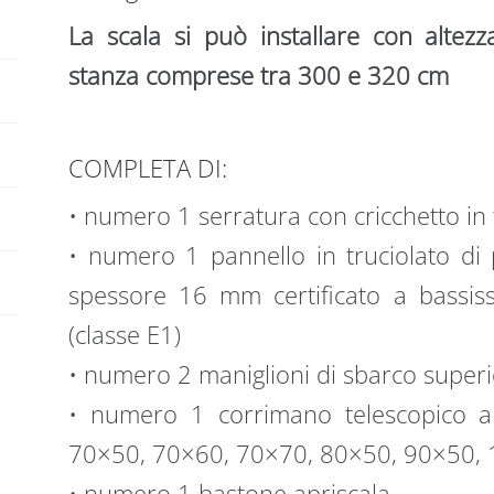
La scala si può installare con altezz
stanza comprese tra 300 e 320 cm
COMPLETA DI:
• numero 1 serratura con cricchetto in 
• numero 1 pannello in truciolato di 
spessore 16 mm certificato a bassis
(classe E1)
• numero 2 maniglioni di sbarco superi
• numero 1 corrimano telescopico a 
70×50, 70×60, 70×70, 80×50, 90×50, 1
• numero 1 bastone apriscala