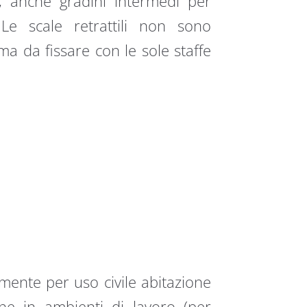
o, anche gradini intermedi per
Le scale retrattili non sono
a da fissare con le sole staffe
amente per uso civile abitazione
ione in ambienti di lavoro (per