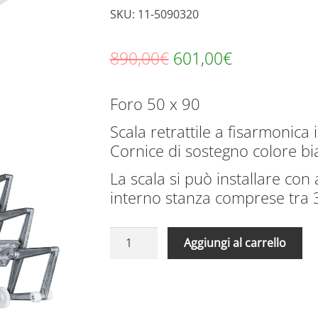
SKU: 11-5090320
Il
Il
890,00
€
601,00
€
prezzo
prezzo
Foro 50 x 90
originale
attuale
Scala retrattile a fisarmonica 
era:
è:
Cornice di sostegno colore b
890,00€.
601,00€.
La scala si può installare con 
interno stanza comprese tra
Scale
A
Aggiungi al carrello
Retrattili
l
Manuali
t
Aci
e
Alluminio
r