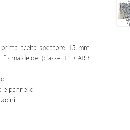
di prima scelta spessore 15 mm
i formaldeide (classe E1-CARB
co
o e pannello
radini