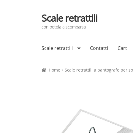
Scale retrattili
Vai
Vai
alla
al
con botola a scomparsa
navigazione
contenuto
Scale retrattili
Contatti
Cart
Home
Scale retrattili a pantografo per sof