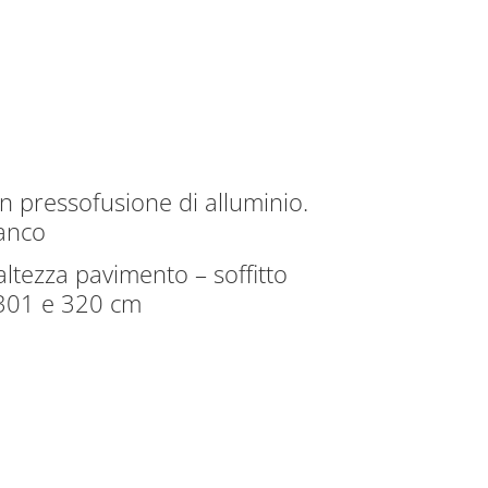
in pressofusione di alluminio.
ianco
altezza pavimento – soffitto
 301 e 320 cm