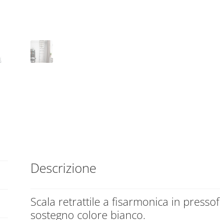
50
n
x
a
90
t
h
i
320
v
quantità
e
:
Descrizione
Scala retrattile a fisarmonica in presso
sostegno colore bianco.