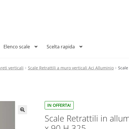
Elenco scale
Scelta rapida
reti verticali
Scale Retrattili a muro verticali Aci Alluminio
Scale
IN OFFERTA!
Scale Retrattili in all
x 90 H 325