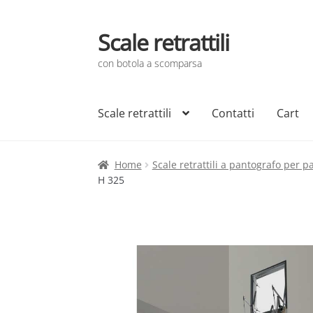
Scale retrattili
Vai
Vai
alla
al
con botola a scomparsa
navigazione
contenuto
Scale retrattili
Contatti
Cart
Home
Scale retrattili a pantografo per pa
H 325