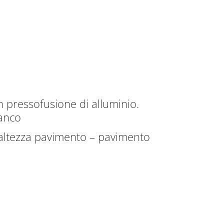
in pressofusione di alluminio.
ianco
n altezza pavimento – pavimento