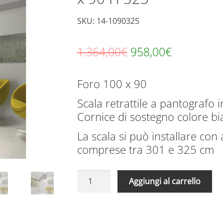
SKU: 14-1090325
Il
Il
1.364,00
€
958,00
€
prezzo
prezzo
Foro 100 x 90
originale
attuale
Scala retrattile a pantografo 
era:
è:
Cornice di sostegno colore b
1.364,00€.
958,00€.
La scala si può installare co
comprese tra 301 e 325 cm
Scale
A
Aggiungi al carrello
Retrattili
l
in
t
alluminio
e