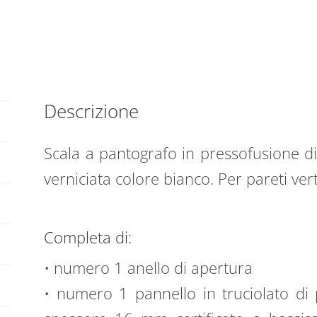
per
r
parete
n
Aci
a
100
t
x
i
90
v
Descrizione
H
e
325
:
quantità
Scala a pantografo in pressofusione di
verniciata colore bianco. Per pareti vert
Completa di:
• numero 1 anello di apertura
• numero 1 pannello in truciolato di 