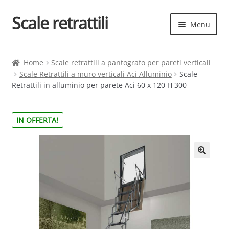
Scale retrattili
Vai
Vai
Menu
alla
al
navigazione
contenuto
Espand
Scale retrattili
il
Home
Scale retrattili a pantografo per pareti verticali
menu
Scale Retrattili a muro verticali Aci Alluminio
Scale
Contatti
child
Retrattili in alluminio per parete Aci 60 x 120 H 300
Cart
IN OFFERTA!
Espand
Elenco scale
il
menu
Espand
Scelta rapida
child
il
menu
child