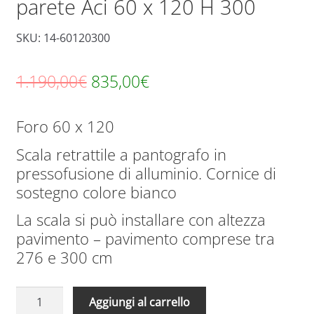
parete Aci 60 x 120 H 300
SKU: 14-60120300
Il
Il
1.190,00
€
835,00
€
prezzo
prezzo
Foro 60 x 120
originale
attuale
Scala retrattile a pantografo in
era:
è:
pressofusione di alluminio. Cornice di
1.190,00€.
835,00€.
sostegno colore bianco
La scala si può installare con altezza
pavimento – pavimento comprese tra
276 e 300 cm
Scale
A
Aggiungi al carrello
Retrattili
l