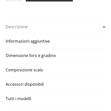
in
t
alluminio
e
per
r
parete
n
Descrizione
Aci
a
60
t
Informazioni aggiuntive
x
i
120
v
H
e
Dimensione foro e gradino
300
:
quantità
Composizione scala
Accessori disponibili
Tutti i modelli