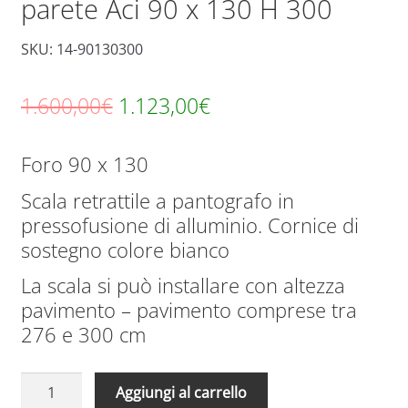
parete Aci 90 x 130 H 300
SKU: 14-90130300
Il
Il
1.600,00
€
1.123,00
€
prezzo
prezzo
Foro 90 x 130
originale
attuale
Scala retrattile a pantografo in
era:
è:
pressofusione di alluminio. Cornice di
1.600,00€.
1.123,00€.
sostegno colore bianco
La scala si può installare con altezza
pavimento – pavimento comprese tra
276 e 300 cm
Scale
A
Aggiungi al carrello
Retrattili
l