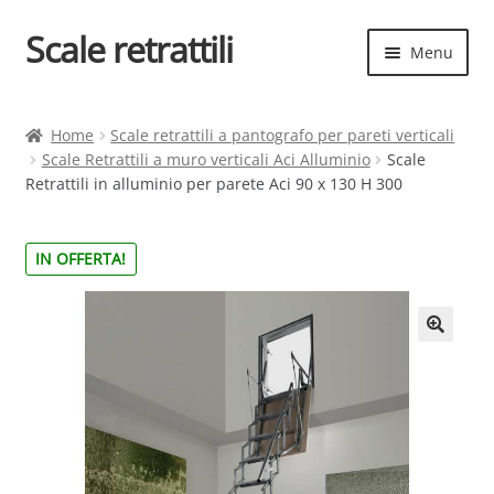
Scale retrattili
Vai
Vai
Menu
alla
al
navigazione
contenuto
Espand
Scale retrattili
il
Home
Scale retrattili a pantografo per pareti verticali
menu
Scale Retrattili a muro verticali Aci Alluminio
Scale
Contatti
child
Retrattili in alluminio per parete Aci 90 x 130 H 300
Cart
IN OFFERTA!
Espand
Elenco scale
il
menu
Espand
Scelta rapida
child
il
menu
child