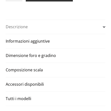
in
t
alluminio
e
per
r
parete
n
Descrizione
Aci
a
90
t
Informazioni aggiuntive
x
i
130
v
H
e
Dimensione foro e gradino
300
:
quantità
Composizione scala
Accessori disponibili
Tutti i modelli