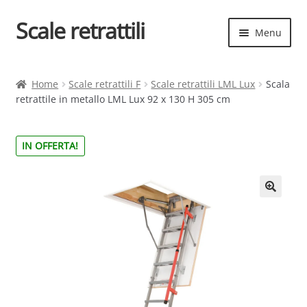
Scale retrattili
Vai
Vai
Menu
alla
al
navigazione
contenuto
Espand
Scale retrattili
il
Home
Scale retrattili F
Scale retrattili LML Lux
Scala
menu
retrattile in metallo LML Lux 92 x 130 H 305 cm
Contatti
child
Cart
IN OFFERTA!
Espand
Elenco scale
il
menu
Espand
Scelta rapida
child
il
menu
child