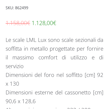
SKU: 862499
Il
Il
1.158,00
€
1.128,00
€
prezzo
prezzo
Le scale LML Lux sono scale sezionali da
originale
attuale
soffitta in metallo progettate per fornire
era:
è:
il massimo comfort di utilizzo e di
1.158,00€.
1.128,00€.
servizio
Dimensioni del foro nel soffitto [cm] 92
x 130
Dimensioni esterne del cassonetto [cm]
90,6 x 128,6