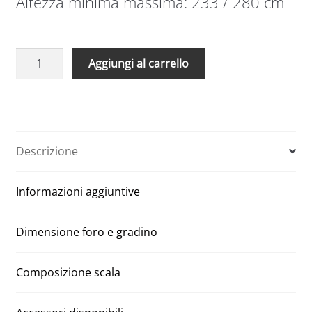
Altezza minima massima: 233 / 280 cm
Scala
A
Aggiungi al carrello
retrattile
l
in
t
metallo
e
LML
r
Lux
n
Descrizione
92
a
x
t
Informazioni aggiuntive
130
i
H
v
305
e
Dimensione foro e gradino
cm
:
quantità
Composizione scala