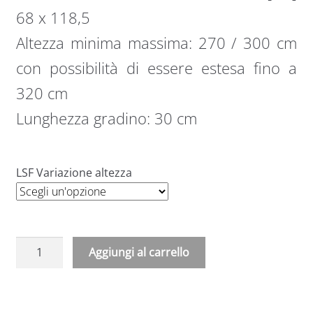
68 x 118,5
Altezza minima massima: 270 / 300 cm
con possibilità di essere estesa fino a
320 cm
Lunghezza gradino: 30 cm
LSF Variazione altezza
Aggiungi al carrello
A
l
t