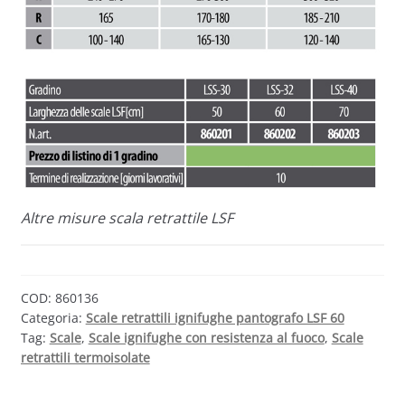
Altre misure scala retrattile LSF
COD:
860136
Categoria:
Scale retrattili ignifughe pantografo LSF 60
Tag:
Scale
,
Scale ignifughe con resistenza al fuoco
,
Scale
retrattili termoisolate