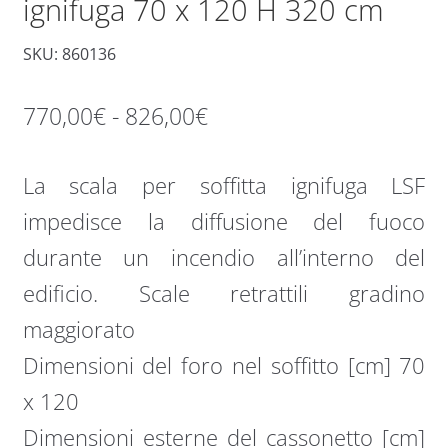
ignifuga 70 x 120 H 320 cm
SKU: 860136
Fascia
770,00
€
-
826,00
€
di
La scala per soffitta ignifuga LSF
prezzo:
impedisce la diffusione del fuoco
da
durante un incendio all’interno del
770,00€
edificio. Scale retrattili gradino
a
maggiorato
826,00€
Dimensioni del foro nel soffitto [cm] 70
x 120
Dimensioni esterne del cassonetto [cm]