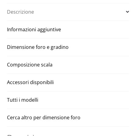
e
Descrizione
r
n
Informazioni aggiuntive
a
t
i
Dimensione foro e gradino
v
e
Composizione scala
:
Accessori disponibili
Tutti i modelli
Cerca altro per dimensione foro