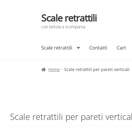
Scale retrattili
Vai
Vai
alla
al
con botola a scomparsa
navigazione
contenuto
Scale retrattili
Contatti
Cart
Home
Scale retrattili per pareti verticali
Scale retrattili per pareti vertical