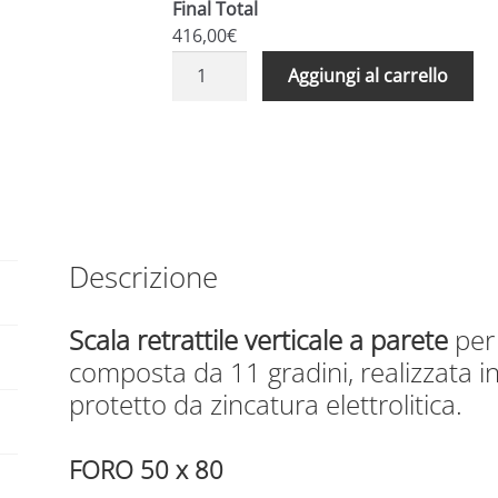
Final Total
416,00€
Scale
A
Aggiungi al carrello
retrattili
l
verticali
t
a
e
parete
r
foro
n
70
a
x
t
Descrizione
120
i
quantità
v
Scala retrattile verticale a parete
per 
e
composta da 11 gradini, realizzata i
:
protetto da zincatura elettrolitica.
FORO 50 x 80