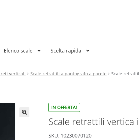
Elenco scale
Scelta rapida
reti verticali
Scale retrattili a pantografo a parete
Scale retratti
IN OFFERTA!
Scale retrattili vertica
SKU: 10230070120