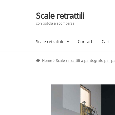
Scale retrattili
Vai
Vai
alla
al
con botola a scomparsa
navigazione
contenuto
Scale retrattili
Contatti
Cart
Home
Scale retrattili a pantografo per pa