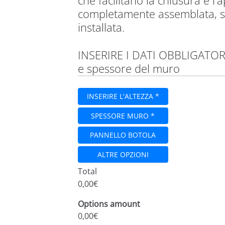
che facilitano la chiusura e l'
completamente assemblata, su
installata.
INSERIRE I DATI OBBLIGATORI
e spessore del muro
INSERIRE L'ALTEZZA *
SPESSORE MURO *
PANNELLO BOTOLA
ALTRE OPZIONI
Total
0,00€
Options amount
0,00€