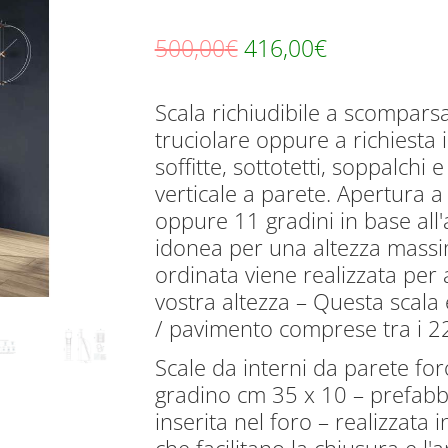
Il
Il
500,00
€
416,00
€
prezzo
prezzo
Scala richiudibile a scompars
originale
attuale
truciolare oppure a richiesta i
era:
è:
soffitte, sottotetti, soppalch
500,00€.
416,00€.
verticale a parete. Apertura a
oppure 11 gradini in base all'
idonea per una altezza massi
ordinata viene realizzata per 
vostra altezza – Questa scala
/ pavimento comprese tra i 2
Scale da interni da parete fo
gradino cm 35 x 10 – prefabb
inserita nel foro – realizzata