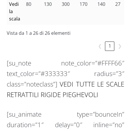
Vedi
80
130
300
170
140
27
la
scala
Vista da 1 a 26 di 26 elementi
❮
1
❯
[su_note note_color=”#FFFF66″
text_color=”#333333″ radius=”3″
class=”noteclass”]
VEDI TUTTE LE SCALE
RETRATTILI RIGIDE PIEGHEVOLI
[su_animate type=”bounceIn”
duration=”1″ delay=”0″ inline=”no”