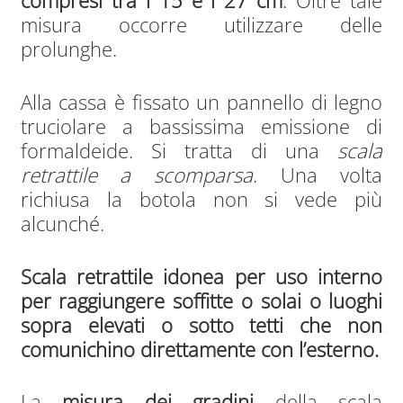
compresi tra i 15 e i 27 cm
. Oltre tale
misura occorre utilizzare delle
prolunghe.
Alla cassa è fissato un pannello di legno
truciolare a bassissima emissione di
formaldeide. Si tratta di una
scala
retrattile a scomparsa
. Una volta
richiusa la botola non si vede più
alcunché.
Scala retrattile idonea per uso interno
per raggiungere soffitte o solai o luoghi
sopra elevati o sotto tetti che non
comunichino direttamente con l’esterno.
La
misura dei gradini
della scala