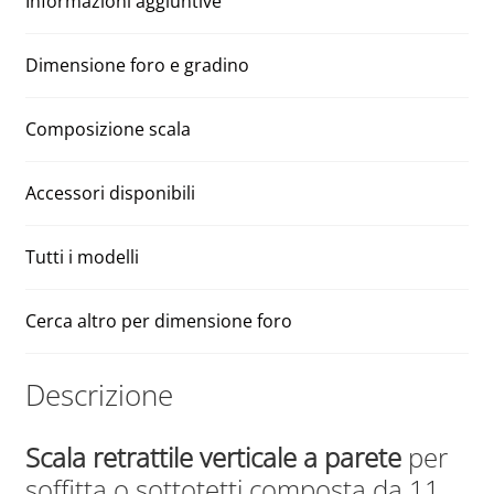
Informazioni aggiuntive
120
i
H
v
325
e
Dimensione foro e gradino
quantità
:
Composizione scala
Accessori disponibili
Tutti i modelli
Cerca altro per dimensione foro
Descrizione
Scala retrattile verticale a parete
per
soffitta o sottotetti composta da 11