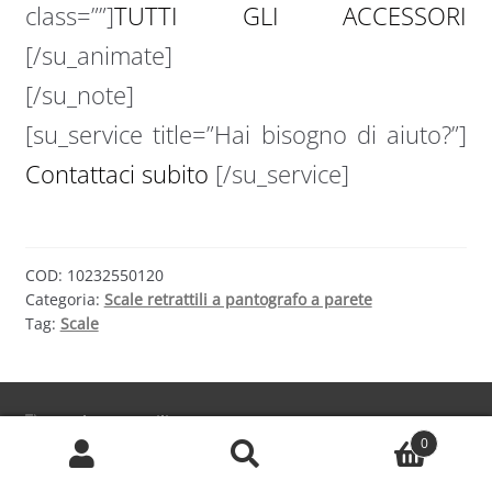
class=””]
TUTTI GLI ACCESSORI
[/su_animate]
[/su_note]
[su_service title=”Hai bisogno di aiuto?”]
Contattaci subito
[/su_service]
COD:
10232550120
Categoria:
Scale retrattili a pantografo a parete
Tag:
Scale
Scale retrattili
0
Chi siamo
Cerca:
Cerca