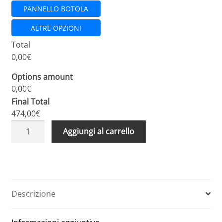
PANNELLO BOTOLA
ALTRE OPZIONI
Total
0,00€
Options amount
0,00€
Final Total
474,00€
Scale
A
Aggiungi al carrello
retrattili
l
verticali
t
a
e
parete
r
foro
n
Descrizione
50
a
x
t