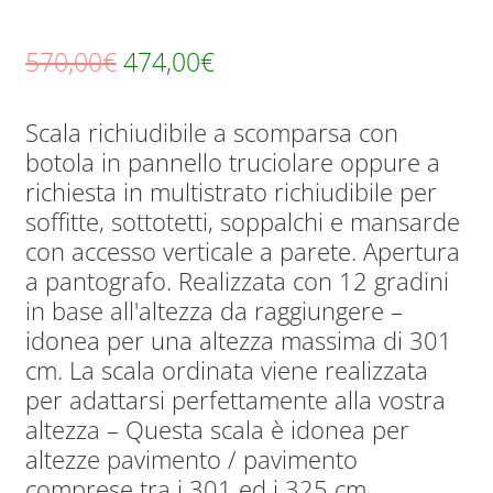
Il
Il
570,00
€
474,00
€
prezzo
prezzo
Scala richiudibile a scomparsa con
originale
attuale
botola in pannello truciolare oppure a
era:
è:
richiesta in multistrato richiudibile per
570,00€.
474,00€.
soffitte, sottotetti, soppalchi e mansarde
con accesso verticale a parete. Apertura
a pantografo. Realizzata con 12 gradini
in base all'altezza da raggiungere –
idonea per una altezza massima di 301
cm. La scala ordinata viene realizzata
per adattarsi perfettamente alla vostra
altezza – Questa scala è idonea per
altezze pavimento / pavimento
comprese tra i 301 ed i 325 cm