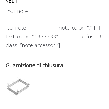
VEDI
[/su_note]
[su_note note_color=”#ffffff”
text_color=”#333333″ radius=”3″
class=”note-accessori”]
Guarnizione di chiusura