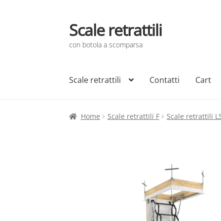
Scale retrattili
Vai
Vai
alla
al
con botola a scomparsa
navigazione
contenuto
Scale retrattili
Contatti
Cart
Home
Scale retrattili F
Scale retrattili L