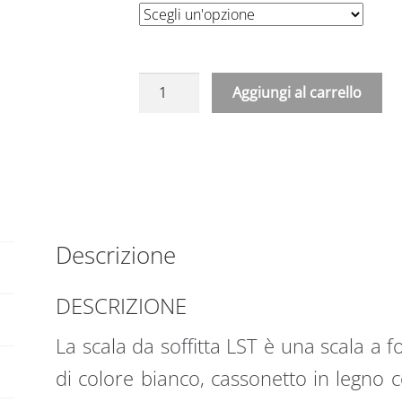
Aggiungi al carrello
A
l
t
e
r
n
Descrizione
a
t
DESCRIZIONE
i
v
La scala da soffitta LST è una scala a 
e
:
di colore bianco, cassonetto in legno con