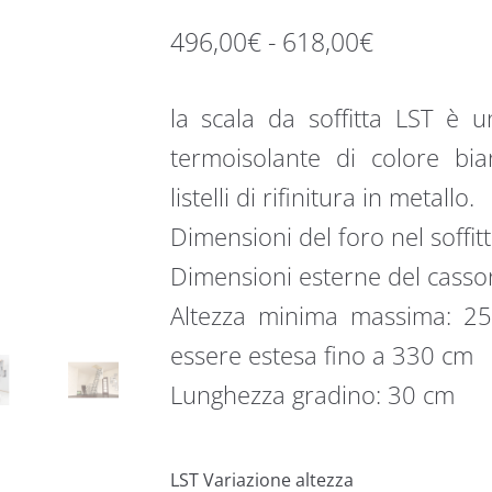
Fascia
496,00
€
-
618,00
€
di
la scala da soffitta LST è 
prezzo:
termoisolante di colore bi
da
listelli di rifinitura in metallo.
496,00€
Dimensioni del foro nel soffit
a
Dimensioni esterne del casso
618,00€
Altezza minima massima: 25
essere estesa fino a 330 cm
Lunghezza gradino: 30 cm
LST Variazione altezza