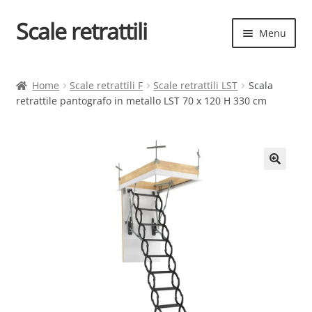
Scale retrattili
Vai
Vai
Menu
alla
al
navigazione
contenuto
Espand
Scale retrattili
il
Home
Scale retrattili F
Scale retrattili LST
Scala
menu
retrattile pantografo in metallo LST 70 x 120 H 330 cm
Contatti
child
Cart
Espand
Elenco scale
il
menu
Espand
Scelta rapida
child
il
menu
child