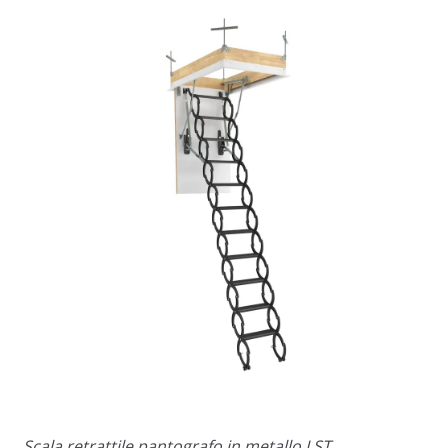
Scala retrattile pantografo in metallo LST