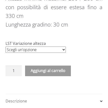
con possibilità di essere estesa fino a
330 cm
Lunghezza gradino: 30 cm
LST Variazione altezza
Aggiungi al carrello
A
l
t
e
Descrizione
r