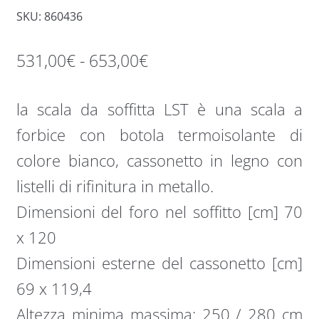
SKU: 860436
Fascia
531,00
€
-
653,00
€
di
la scala da soffitta LST è una scala a
prezzo:
forbice con botola termoisolante di
da
colore bianco, cassonetto in legno con
531,00€
listelli di rifinitura in metallo.
a
Dimensioni del foro nel soffitto [cm] 70
653,00€
x 120
Dimensioni esterne del cassonetto [cm]
69 x 119,4
Altezza minima massima: 250 / 280 cm