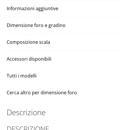
n
Informazioni aggiuntive
a
t
i
Dimensione foro e gradino
v
e
Composizione scala
:
Accessori disponibili
Tutti i modelli
Cerca altro per dimensione foro
Descrizione
DESCRIZIONE