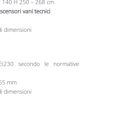
2 x 140 H 250 – 268 cm
scensori vani tecnici
di dimensioni
ga EI230 secondo le normative
e 65 mm
di dimensioni
m