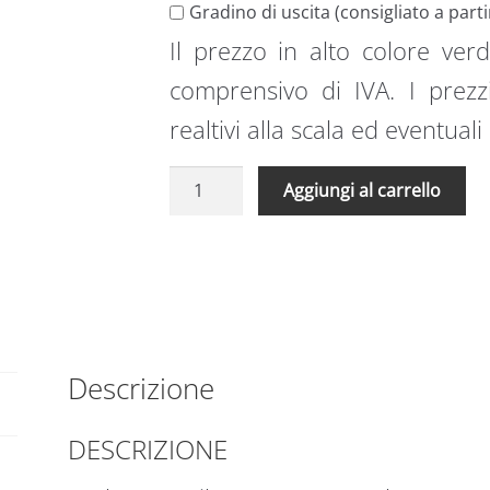
Gradino di uscita (consigliato a part
Il prezzo in alto colore verd
comprensivo di IVA. I prez
realtivi alla scala ed eventuali
Scala
A
Aggiungi al carrello
retrattile
l
Type
t
13
e
extra
r
larga
n
92
a
x
t
Descrizione
140
i
H
v
DESCRIZIONE
250
e
–
: