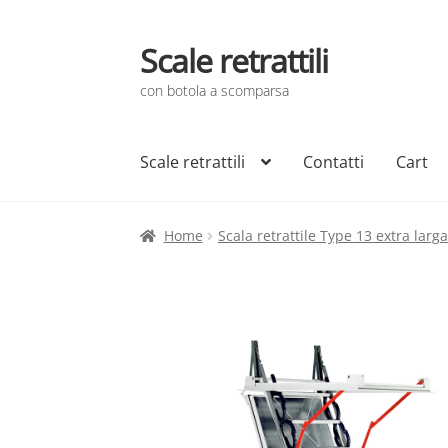
Scale retrattili
Vai
Vai
alla
al
con botola a scomparsa
navigazione
contenuto
Scale retrattili
Contatti
Cart
Home
Scala retrattile Type 13 extra larga