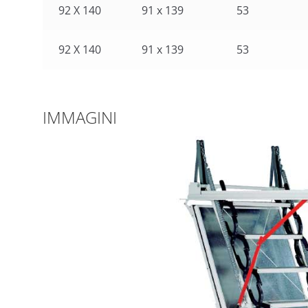
92 X 140
91 x 139
53
92 X 140
91 x 139
53
IMMAGINI