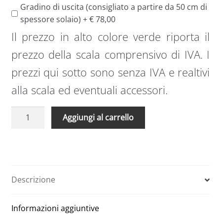
Gradino di uscita (consigliato a partire da 50 cm di
spessore solaio) + € 78,00
Il prezzo in alto colore verde riporta il
prezzo della scala comprensivo di IVA. I
prezzi qui sotto sono senza IVA e realtivi
alla scala ed eventuali accessori.
Scala
A
Aggiungi al carrello
retrattile
l
Type
t
13
e
extra
r
larga
n
Descrizione
92
a
x
t
Informazioni aggiuntive
140
i