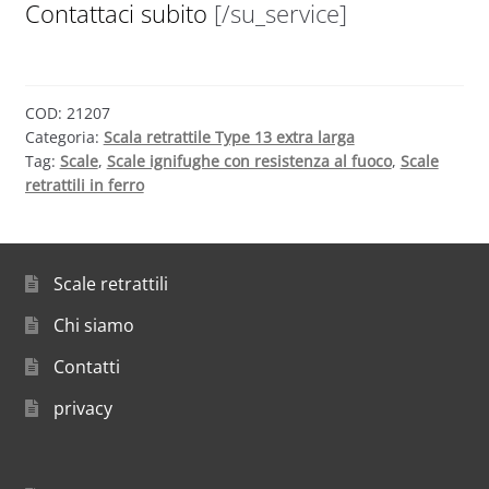
Contattaci subito
[/su_service]
COD:
21207
Categoria:
Scala retrattile Type 13 extra larga
Tag:
Scale
,
Scale ignifughe con resistenza al fuoco
,
Scale
retrattili in ferro
Scale retrattili
Chi siamo
Contatti
privacy