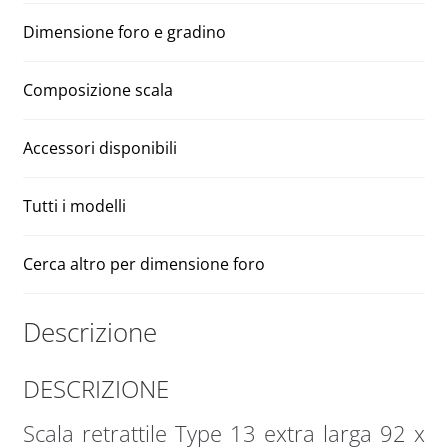
H
v
295
e
Dimensione foro e gradino
–
:
317
Composizione scala
cm
quantità
Accessori disponibili
Tutti i modelli
Cerca altro per dimensione foro
Descrizione
DESCRIZIONE
Scala retrattile Type 13 extra larga 92 x