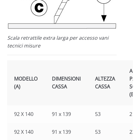
Scala retrattile extra larga per accesso vani
tecnici misure
ALT
MODELLO
DIMENSIONI
ALTEZZA
PAV
(A)
CASSA
CASSA
SOF
(B)
92 X 140
91 x 139
53
215
92 X 140
91 x 139
53
230