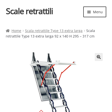
Scale retrattili
Vai
Vai
Menu
alla
al
navigazione
contenuto
Espand
Scale retrattili
il
Home
Scala retrattile Type 13 extra larga
Scala
menu
retrattile Type 13 extra larga 92 x 140 H 295 – 317 cm
Contatti
child
Cart
Espand
Elenco scale
il
menu
Espand
Scelta rapida
child
il
menu
child