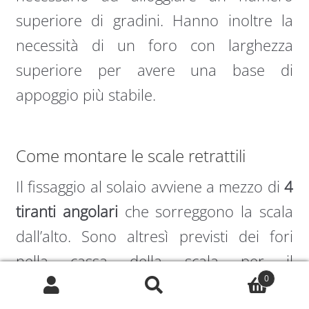
superiore di gradini. Hanno inoltre la
necessità di un foro con larghezza
superiore per avere una base di
appoggio più stabile.
Come montare le scale retrattili
Il fissaggio al solaio avviene a mezzo di
4
tiranti angolari
che sorreggono la scala
dall’alto. Sono altresì previsti dei fori
nella cassa della scala per il
0
tassellamento eventuale al solaio. Si
Cerca:
Cerca