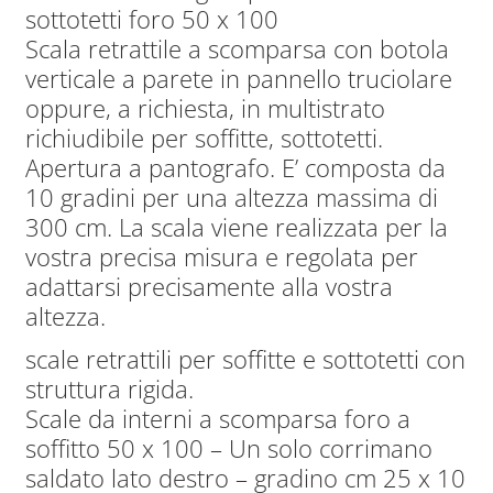
sottotetti foro 50 x 100
era:
è:
Scala retrattile a scomparsa con botola
305,00€.
253,00€.
verticale a parete in pannello truciolare
oppure, a richiesta, in multistrato
richiudibile per soffitte, sottotetti.
Apertura a pantografo. E’ composta da
10 gradini per una altezza massima di
300 cm. La scala viene realizzata per la
vostra precisa misura e regolata per
adattarsi precisamente alla vostra
altezza.
scale retrattili per soffitte e sottotetti con
struttura rigida.
Scale da interni a scomparsa foro a
soffitto 50 x 100 – Un solo corrimano
saldato lato destro – gradino cm 25 x 10