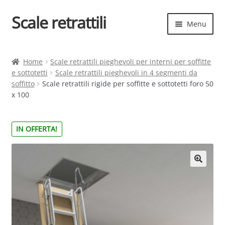
Scale retrattili
Vai
Vai
Menu
alla
al
navigazione
contenuto
Espand
Scale retrattili
il
Home
Scale retrattili pieghevoli per interni per soffitte
menu
e sottotetti
Scale retrattili pieghevoli in 4 segmenti da
Contatti
child
soffitto
Scale retrattili rigide per soffitte e sottotetti foro 50
x 100
Cart
Espand
Elenco scale
IN OFFERTA!
il
menu
Espand
Scelta rapida
child
il
menu
child