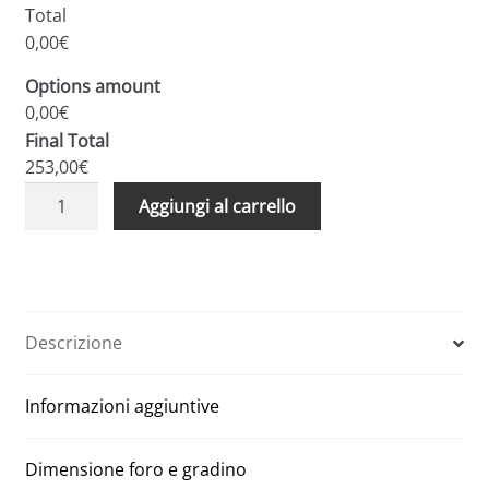
Total
0,00€
Options amount
0,00€
Final Total
253,00€
Scale
A
Aggiungi al carrello
retrattili
l
rigide
t
per
e
soffitte
r
e
n
Descrizione
sottotetti
a
foro
t
Informazioni aggiuntive
50
i
x
v
100
e
Dimensione foro e gradino