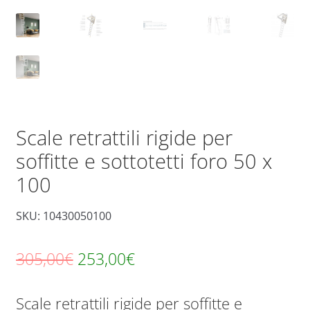
Scale retrattili rigide per
soffitte e sottotetti foro 50 x
100
SKU: 10430050100
Il
Il
305,00
€
253,00
€
prezzo
prezzo
Scale retrattili rigide per soffitte e
originale
attuale