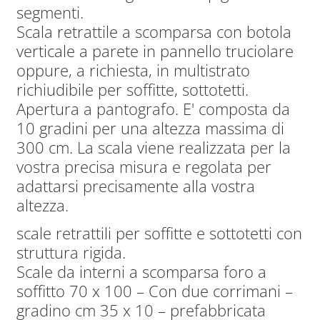
segmenti.
era:
è:
Scala retrattile a scomparsa con botola
305,00€.
253,00€.
verticale a parete in pannello truciolare
oppure, a richiesta, in multistrato
richiudibile per soffitte, sottotetti.
Apertura a pantografo. E' composta da
10 gradini per una altezza massima di
300 cm. La scala viene realizzata per la
vostra precisa misura e regolata per
adattarsi precisamente alla vostra
altezza.
scale retrattili per soffitte e sottotetti con
struttura rigida.
Scale da interni a scomparsa foro a
soffitto 70 x 100 – Con due corrimani –
gradino cm 35 x 10 – prefabbricata