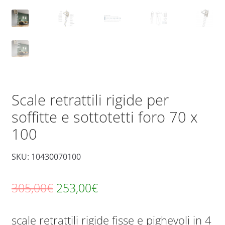
Scale retrattili rigide per
soffitte e sottotetti foro 70 x
100
SKU: 10430070100
Il
Il
305,00
€
253,00
€
prezzo
prezzo
scale retrattili rigide fisse e pighevoli in 4
originale
attuale