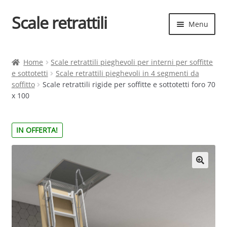
Scale retrattili
Vai
Vai
Menu
alla
al
navigazione
contenuto
Espand
Scale retrattili
il
Home
Scale retrattili pieghevoli per interni per soffitte
menu
e sottotetti
Scale retrattili pieghevoli in 4 segmenti da
Contatti
child
soffitto
Scale retrattili rigide per soffitte e sottotetti foro 70
x 100
Cart
Espand
Elenco scale
IN OFFERTA!
il
menu
Espand
Scelta rapida
child
il
menu
child