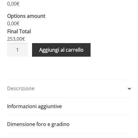
0,00€
Options amount
0,00€
Final Total
253,00€
Scale
A
Aggiungi al carrello
retrattili
l
rigide
t
per
e
soffitte
r
e
n
Descrizione
sottotetti
a
foro
t
Informazioni aggiuntive
70
i
x
v
100
e
Dimensione foro e gradino
quantità
: