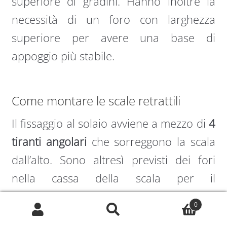
superiore di gradini. Hanno inoltre la
necessità di un foro con larghezza
superiore per avere una base di
appoggio più stabile.
Come montare le scale retrattili
Il fissaggio al solaio avviene a mezzo di
4
tiranti angolari
che sorreggono la scala
dall’alto. Sono altresì previsti dei fori
nella cassa della scala per il
tassellamento eventuale al solaio. Si
0
consiglia, in caso, di inserire uno
Cerca:
Cerca