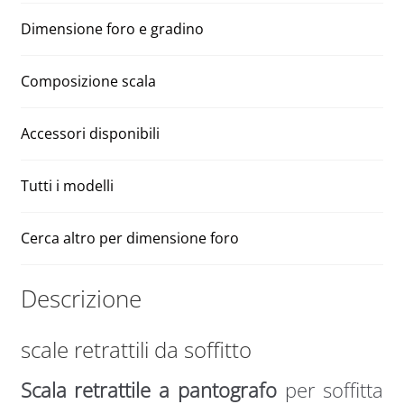
70
v
quantità
e
Dimensione foro e gradino
:
Composizione scala
Accessori disponibili
Tutti i modelli
Cerca altro per dimensione foro
Descrizione
scale retrattili da soffitto
Scala retrattile a pantografo
per soffitta