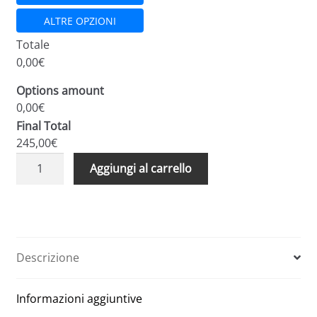
ALTRE OPZIONI
Totale
0,00€
Options amount
0,00€
Final Total
245,00€
Scale
A
Aggiungi al carrello
retrattili
l
per
t
soffitte
e
e
r
sottotetti
n
Descrizione
foro
a
60
t
Informazioni aggiuntive
x
i