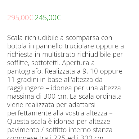
Il
Il
295,00
€
245,00
€
prezzo
prezzo
Scala richiudibile a scomparsa con
originale
attuale
botola in pannello truciolare oppure a
era:
è:
richiesta in multistrato richiudibile per
295,00€.
245,00€.
soffitte, sottotetti. Apertura a
pantografo. Realizzata a 9, 10 oppure
11 gradini in base all'altezza da
raggiungere – idonea per una altezza
massima di 300 cm. La scala ordinata
viene realizzata per adattarsi
perfettamente alla vostra altezza –
Questa scala è idonea per altezze
pavimento / soffitto interno stanza
comprese tra i 225 ed i 300 cm