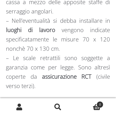
cassa a mezzo delle apposite staffe di
serraggio angolari.
– Nell’eventualità si debba installare in
luoghi di lavoro
vengono indicate
specificatamente le misure 70 x 120
nonchè 70 x 130 cm.
– Le scale retrattili sono soggette a
garanzia come per legge. Sono altresì
coperte da
assicurazione RCT
(civile
verso terzi).
I solai in cemento non presentano
0
Cerca:
Cerca
problemi. In caso di pavimento in legno,