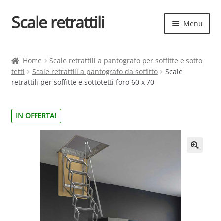
Scale retrattili
Vai
Vai
Menu
alla
al
navigazione
contenuto
Espand
Scale retrattili
il
Home
Scale retrattili a pantografo per soffitte e sotto
menu
tetti
Scale retrattili a pantografo da soffitto
Scale
Contatti
child
retrattili per soffitte e sottotetti foro 60 x 70
Cart
IN OFFERTA!
Espand
Elenco scale
il
menu
Espand
Scelta rapida
child
il
menu
child